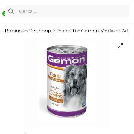
Vai al contenuto
Ricerca per:
0
Cane
Cibo Umido
Per adulti
Robinson Pet Shop
>
Prodotti
>
Gemon Medium Adult B