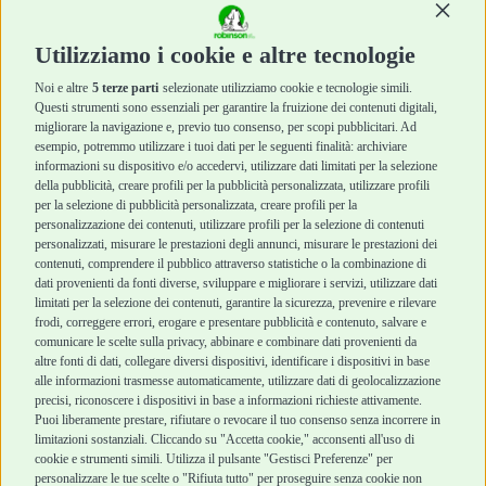
Continu
Diete Veterinarie
Diete Veterinarie
Cura e Salute
Cura e Salute
Utilizziamo i cookie e altre tecnologie
Igiene e Pulizia
Igiene e Pulizia
Accessori
Accessori
Noi e altre
5 terze parti
selezionate utilizziamo cookie e tecnologie simili.
Cani Mini
Top Quality
Questi strumenti sono essenziali per garantire la fruizione dei contenuti digitali,
Top Quality
migliorare la navigazione e, previo tuo consenso, per scopi pubblicitari. Ad
esempio, potremmo utilizzare i tuoi dati per le seguenti finalità: archiviare
informazioni su dispositivo e/o accedervi, utilizzare dati limitati per la selezione
Robinson Pet Shop
Acquisti sicuri
della pubblicità, creare profili per la pubblicità personalizzata, utilizzare profili
per la selezione di pubblicità personalizzata, creare profili per la
Chi siamo
Termini e condizioni
personalizzazione dei contenuti, utilizzare profili per la selezione di contenuti
personalizzati, misurare le prestazioni degli annunci, misurare le prestazioni dei
Punti vendita
di vendita
contenuti, comprendere il pubblico attraverso statistiche o la combinazione di
Marchi
Cashback
dati provenienti da fonti diverse, sviluppare e migliorare i servizi, utilizzare dati
Blog
Metodi di
limitati per la selezione dei contenuti, garantire la sicurezza, prevenire e rilevare
Assistenza Robinson
pagamento
frodi, correggere errori, erogare e presentare pubblicità e contenuto, salvare e
Pet Shop
Recesso e Reso
comunicare le scelte sulla privacy, abbinare e combinare dati provenienti da
Offerte
Spedizioni
altre fonti di dati, collegare diversi dispositivi, identificare i dispositivi in base
alle informazioni trasmesse automaticamente, utilizzare dati di geolocalizzazione
Promozioni
precisi, riconoscere i dispositivi in base a informazioni richieste attivamente.
Recensioni Feedaty
Puoi liberamente prestare, rifiutare o revocare il tuo consenso senza incorrere in
limitazioni sostanziali. Cliccando su "Accetta cookie," acconsenti all'uso di
cookie e strumenti simili. Utilizza il pulsante "Gestisci Preferenze" per
personalizzare le tue scelte o "Rifiuta tutto" per proseguire senza cookie non