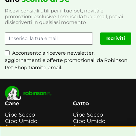
Ricevi consigli utili per il tuo pet, novità e
promozioni esclusive. Inserisci la tua email, potrai
disiscriverti in qualsiasi momento
Iscriviti
Acconsento a ricevere newsletter,
aggiornamenti e offerte promozionali da Robinson
Pet Shop tramite email.
Cane
Gatto
Cibo Secco
Cibo Secco
Cibo Umido
Cibo Umido
Snack e
Snack e
Masticazione
Masticazione