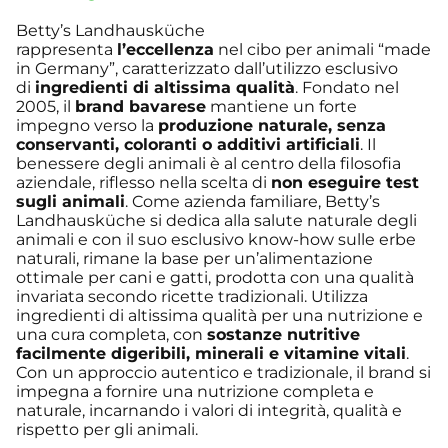
Betty’s Landhausküche
rappresenta
l’eccellenza
nel cibo per animali “made
in Germany”, caratterizzato dall’utilizzo esclusivo
di
ingredienti di altissima qualità
. Fondato nel
2005, il
brand bavarese
mantiene un forte
impegno verso la
produzione naturale, senza
conservanti, coloranti o additivi artificiali
. Il
benessere degli animali è al centro della filosofia
aziendale, riflesso nella scelta di
non eseguire test
sugli animali
. Come azienda familiare, Betty’s
Landhausküche si dedica alla salute naturale degli
animali e con il suo esclusivo know-how sulle erbe
naturali, rimane la base per un’alimentazione
ottimale per cani e gatti, prodotta con una qualità
invariata secondo ricette tradizionali. Utilizza
ingredienti di altissima qualità per una nutrizione e
una cura completa, con
sostanze nutritive
facilmente digeribili, minerali e vitamine vitali
.
Con un approccio autentico e tradizionale, il brand si
impegna a fornire una nutrizione completa e
naturale, incarnando i valori di integrità, qualità e
rispetto per gli animali.