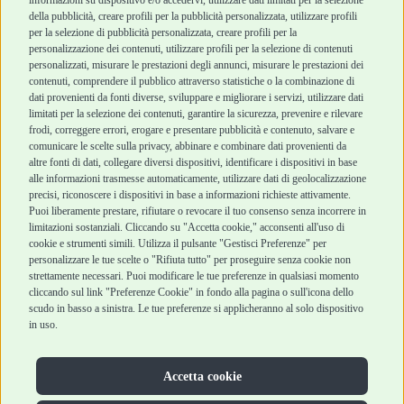
Robinson Pet Shop
Acquisti sicuri
della pubblicità, creare profili per la pubblicità personalizzata, utilizzare profili
per la selezione di pubblicità personalizzata, creare profili per la
Chi siamo
Termini e condizioni
personalizzazione dei contenuti, utilizzare profili per la selezione di contenuti
personalizzati, misurare le prestazioni degli annunci, misurare le prestazioni dei
Punti vendita
di vendita
contenuti, comprendere il pubblico attraverso statistiche o la combinazione di
Marchi
Cashback
dati provenienti da fonti diverse, sviluppare e migliorare i servizi, utilizzare dati
Blog
Metodi di
limitati per la selezione dei contenuti, garantire la sicurezza, prevenire e rilevare
Assistenza Robinson
pagamento
frodi, correggere errori, erogare e presentare pubblicità e contenuto, salvare e
Pet Shop
Recesso e Reso
comunicare le scelte sulla privacy, abbinare e combinare dati provenienti da
Offerte
Spedizioni
altre fonti di dati, collegare diversi dispositivi, identificare i dispositivi in base
alle informazioni trasmesse automaticamente, utilizzare dati di geolocalizzazione
Promozioni
precisi, riconoscere i dispositivi in base a informazioni richieste attivamente.
Recensioni Feedaty
Puoi liberamente prestare, rifiutare o revocare il tuo consenso senza incorrere in
limitazioni sostanziali. Cliccando su "Accetta cookie," acconsenti all'uso di
cookie e strumenti simili. Utilizza il pulsante "Gestisci Preferenze" per
personalizzare le tue scelte o "Rifiuta tutto" per proseguire senza cookie non
strettamente necessari. Puoi modificare le tue preferenze in qualsiasi momento
Robinson Pet Shop S.r.l.
Via V. Giovanni Schiaparelli, 21 – 47122 Forlì (FC)
cliccando sul link "Preferenze Cookie" in fondo alla pagina o sull'icona dello
P.iva 04095130409 | REA: FO 329541
scudo in basso a sinistra. Le tue preferenze si applicheranno al solo dispositivo
info@robinsonpetshop.it | Tel. 0543 096850
in uso.
www.robinsonpetshop.it srl è di proprietà di Robinson sas
(P.IVA 03366100406)
Copyright © 2025 Robinsonpetshop.it s.r.l. – Tutti i diritti
Accetta cookie
riservati |
Privacy Policy
|
Cookie Policy
| Creato da
Jump