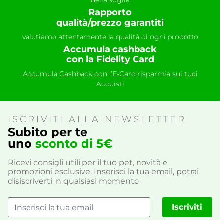
della soglia
Rapporto
qualità/prezzo garantiti
valutiamo attentamente la qualità di ogni prodotto
Accumula cashback
con la Fidelity Card
Accumula Cashback con l’E-Card risparmia sui tuoi
Acquisti
ISCRIVITI ALLA NEWSLETTER
Subito per te
uno
sconto di 5€
Ricevi consigli utili per il tuo pet, novità e
promozioni esclusive. Inserisci la tua email, potrai
disiscriverti in qualsiasi momento
Iscriviti