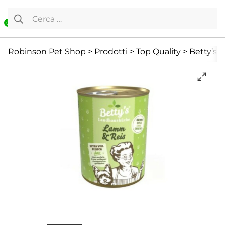
Vai al contenuto
Ricerca per:
0
Cane
Cibo Umido
Per adulti
Robinson Pet Shop
>
Prodotti
>
Top Quality
>
Betty’s 