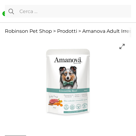
Vai al contenuto
Ricerca per:
0
Cane
Cibo Umido
Offerte
Robinson Pet Shop
>
Prodotti
>
Amanova Adult Irresis