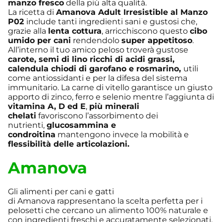
manzo fresco
della più alta qualità.
La ricetta di
Amanova Adult Irresistible al Manzo
P02
include tanti ingredienti sani e gustosi che,
grazie alla
lenta cottura
, arricchiscono questo
cibo
umido per cani
rendendolo
super appetitoso
.
All’interno il tuo amico peloso troverà gustose
carote, semi di lino ricchi di acidi grassi,
calendula chiodi di garofano e rosmarino,
utili
come antiossidanti e per la difesa del sistema
immunitario. La carne di vitello garantisce un giusto
apporto di zinco, ferro e selenio mentre l’aggiunta di
vitamina A, D ed E
,
più minerali
chelati
favoriscono l’assorbimento dei
nutrienti,
glucosammina e
condroitina
mantengono invece la mobilità e
flessibilità delle articolazioni.
Amanova
Gli alimenti per cani e gatti
di Amanova rappresentano la scelta perfetta per i
pelosetti che cercano un alimento 100% naturale e
con ingredienti freschi e accuratamente selezionati.