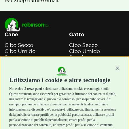
Pet Shop tramite email.
Cane
Gatto
Cibo Secco
Cibo Secco
Cibo Umido
Cibo Umido
Snack e
Snack e
Masticazione
Masticazione
Continu
Diete Veterinarie
Diete Veterinarie
Cura e Salute
Cura e Salute
Utilizziamo i cookie e altre tecnologie
Igiene e Pulizia
Igiene e Pulizia
Accessori
Accessori
Noi e altre
5 terze parti
selezionate utilizziamo cookie e tecnologie simili.
Cani Mini
Top Quality
Questi strumenti sono essenziali per garantire la fruizione dei contenuti digitali,
Top Quality
migliorare la navigazione e, previo tuo consenso, per scopi pubblicitari. Ad
esempio, potremmo utilizzare i tuoi dati per le seguenti finalità: archiviare
informazioni su dispositivo e/o accedervi, utilizzare dati limitati per la selezione
Robinson Pet Shop
Acquisti sicuri
della pubblicità, creare profili per la pubblicità personalizzata, utilizzare profili
per la selezione di pubblicità personalizzata, creare profili per la
Chi siamo
Termini e condizioni
personalizzazione dei contenuti, utilizzare profili per la selezione di contenuti