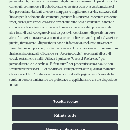
personalizzati, misurare le prestazioni degli annunci, misurare le prestazioni dei
Punti vendita
di vendita
contenuti, comprendere il pubblico attraverso statistiche o la combinazione di
Marchi
Cashback
dati provenienti da fonti diverse, sviluppare e migliorare i servizi, utilizzare dati
Blog
Metodi di
limitati per la selezione dei contenuti, garantire la sicurezza, prevenire e rilevare
Assistenza Robinson
pagamento
frodi, correggere errori, erogare e presentare pubblicità e contenuto, salvare e
Pet Shop
Recesso e Reso
comunicare le scelte sulla privacy, abbinare e combinare dati provenienti da
Offerte
Spedizioni
altre fonti di dati, collegare diversi dispositivi, identificare i dispositivi in base
alle informazioni trasmesse automaticamente, utilizzare dati di geolocalizzazione
Promozioni
precisi, riconoscere i dispositivi in base a informazioni richieste attivamente.
Recensioni Feedaty
Puoi liberamente prestare, rifiutare o revocare il tuo consenso senza incorrere in
limitazioni sostanziali. Cliccando su "Accetta cookie," acconsenti all'uso di
cookie e strumenti simili. Utilizza il pulsante "Gestisci Preferenze" per
personalizzare le tue scelte o "Rifiuta tutto" per proseguire senza cookie non
strettamente necessari. Puoi modificare le tue preferenze in qualsiasi momento
Robinson Pet Shop S.r.l.
Via V. Giovanni Schiaparelli, 21 – 47122 Forlì (FC)
cliccando sul link "Preferenze Cookie" in fondo alla pagina o sull'icona dello
P.iva 04095130409 | REA: FO 329541
scudo in basso a sinistra. Le tue preferenze si applicheranno al solo dispositivo
info@robinsonpetshop.it | Tel. 0543 096850
in uso.
www.robinsonpetshop.it srl è di proprietà di Robinson sas
(P.IVA 03366100406)
Copyright © 2025 Robinsonpetshop.it s.r.l. – Tutti i diritti
Accetta cookie
riservati |
Privacy Policy
|
Cookie Policy
| Creato da
Jump
Rifiuta tutto
Maggiori informazioni