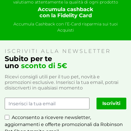
valutiamo attentamente la qualità di ogni prodotto
Accumula cashback
con la Fidelity Card
Accumula Cashback con l’E-Card risparmia sui tuoi
Acquisti
ISCRIVITI ALLA NEWSLETTER
Subito per te
uno
sconto di 5€
Ricevi consigli utili per il tuo pet, novità e
promozioni esclusive. Inserisci la tua email, potrai
disiscriverti in qualsiasi momento
Iscriviti
Acconsento a ricevere newsletter,
aggiornamenti e offerte promozionali da Robinson