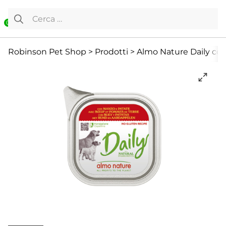
Vai al contenuto
Ricerca per:
0
Cane
Cibo Umido
Offerte
Robinson Pet Shop
>
Prodotti
>
Almo Nature Daily con