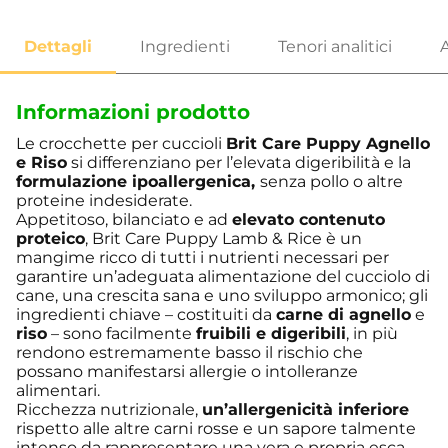
Informazioni prodotto
Le crocchette per cuccioli
Brit Care Puppy Agnello
e Riso
si differenziano per l’elevata digeribilità e la
formulazione ipoallergenica,
senza pollo o altre
proteine indesiderate.
Appetitoso, bilanciato e ad
elevato contenuto
proteico
, Brit Care Puppy Lamb & Rice è un
mangime ricco di tutti i nutrienti necessari per
garantire un’adeguata alimentazione del cucciolo di
cane, una crescita sana e uno sviluppo armonico; gli
ingredienti chiave – costituiti da
carne di agnello
e
riso
– sono facilmente
fruibili e digeribili
, in più
rendono estremamente basso il rischio che
possano manifestarsi allergie o intolleranze
alimentari.
Ricchezza nutrizionale,
un’allergenicità inferiore
rispetto alle altre carni rosse e un sapore talmente
intenso da rappresentare una vera e propria esca