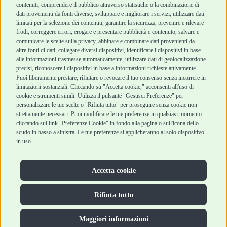
contenuti, comprendere il pubblico attraverso statistiche o la combinazione di
Marchi
Cashback
dati provenienti da fonti diverse, sviluppare e migliorare i servizi, utilizzare dati
Blog
Metodi di
limitati per la selezione dei contenuti, garantire la sicurezza, prevenire e rilevare
Assistenza Robinson
pagamento
frodi, correggere errori, erogare e presentare pubblicità e contenuto, salvare e
Pet Shop
Recesso e Reso
comunicare le scelte sulla privacy, abbinare e combinare dati provenienti da
Offerte
Spedizioni
altre fonti di dati, collegare diversi dispositivi, identificare i dispositivi in base
alle informazioni trasmesse automaticamente, utilizzare dati di geolocalizzazione
Promozioni
precisi, riconoscere i dispositivi in base a informazioni richieste attivamente.
Recensioni Feedaty
Puoi liberamente prestare, rifiutare o revocare il tuo consenso senza incorrere in
limitazioni sostanziali. Cliccando su "Accetta cookie," acconsenti all'uso di
cookie e strumenti simili. Utilizza il pulsante "Gestisci Preferenze" per
personalizzare le tue scelte o "Rifiuta tutto" per proseguire senza cookie non
strettamente necessari. Puoi modificare le tue preferenze in qualsiasi momento
Robinson Pet Shop S.r.l.
Via V. Giovanni Schiaparelli, 21 – 47122 Forlì (FC)
cliccando sul link "Preferenze Cookie" in fondo alla pagina o sull'icona dello
P.iva 04095130409 | REA: FO 329541
scudo in basso a sinistra. Le tue preferenze si applicheranno al solo dispositivo
info@robinsonpetshop.it | Tel. 0543 096850
in uso.
www.robinsonpetshop.it srl è di proprietà di Robinson sas
(P.IVA 03366100406)
Copyright © 2025 Robinsonpetshop.it s.r.l. – Tutti i diritti
Accetta cookie
riservati |
Privacy Policy
|
Cookie Policy
| Creato da
Jump
Rifiuta tutto
Maggiori informazioni
Hai bisogno di aiuto?