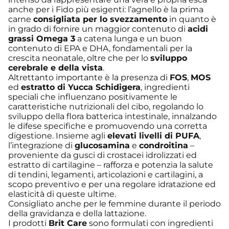
anche per i Fido più esigenti: l’agnello è la prima
carne
consigliata per lo svezzamento
in quanto è
in grado di fornire un maggior contenuto di
acidi
grassi Omega 3
a catena lunga e un buon
contenuto di EPA e DHA, fondamentali per la
crescita neonatale, oltre che per lo
sviluppo
cerebrale e della vista
.
Altrettanto importante è la presenza di
FOS
,
MOS
ed
estratto di Yucca Schidigera
, ingredienti
speciali che influenzano positivamente le
caratteristiche nutrizionali del cibo, regolando lo
sviluppo della flora batterica intestinale, innalzando
le difese specifiche e promuovendo una corretta
digestione. Insieme agli
elevati livelli di PUFA
,
l’integrazione di
glucosamina
e
condroitina
–
proveniente da gusci di crostacei idrolizzati ed
estratto di cartilagine – rafforza e potenzia la salute
di tendini, legamenti, articolazioni e cartilagini, a
scopo preventivo e per una regolare idratazione ed
elasticità di queste ultime.
Consigliato anche per le femmine durante il periodo
della gravidanza e della lattazione.
I prodotti
Brit Care
sono formulati con ingredienti