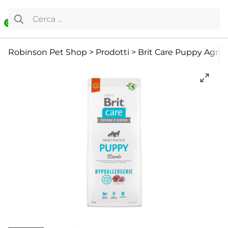
Vai al contenuto
Ricerca per:
0
Cane
Cibo Secco
Offerte
Robinson Pet Shop
>
Prodotti
>
Brit Care Puppy Agnel