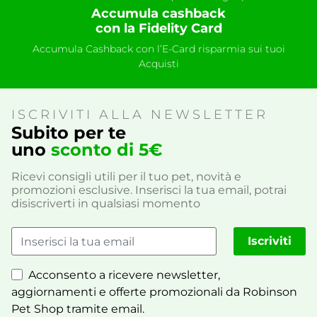
Accumula cashback
con la Fidelity Card
Accumula Cashback con l’E-Card risparmia sui tuoi
Acquisti
ISCRIVITI ALLA NEWSLETTER
Subito per te
uno
sconto di 5€
Ricevi consigli utili per il tuo pet, novità e
promozioni esclusive. Inserisci la tua email, potrai
disiscriverti in qualsiasi momento
Iscriviti
Acconsento a ricevere newsletter,
aggiornamenti e offerte promozionali da Robinson
Pet Shop tramite email.