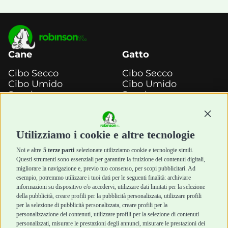
Cane
Gatto
Cibo Secco
Cibo Secco
Cibo Umido
Cibo Umido
Snack e
Snack e
Masticazione
Masticazione
Continu
Diete Veterinarie
Diete Veterinarie
Cura e Salute
Cura e Salute
Utilizziamo i cookie e altre tecnologie
Igiene e Pulizia
Igiene e Pulizia
Accessori
Accessori
Noi e altre
5 terze parti
selezionate utilizziamo cookie e tecnologie simili.
Cani Mini
Top Quality
Questi strumenti sono essenziali per garantire la fruizione dei contenuti digitali,
Top Quality
migliorare la navigazione e, previo tuo consenso, per scopi pubblicitari. Ad
esempio, potremmo utilizzare i tuoi dati per le seguenti finalità: archiviare
informazioni su dispositivo e/o accedervi, utilizzare dati limitati per la selezione
Robinson Pet Shop
Acquisti sicuri
della pubblicità, creare profili per la pubblicità personalizzata, utilizzare profili
per la selezione di pubblicità personalizzata, creare profili per la
Chi siamo
Termini e condizioni
personalizzazione dei contenuti, utilizzare profili per la selezione di contenuti
personalizzati, misurare le prestazioni degli annunci, misurare le prestazioni dei
Punti vendita
di vendita