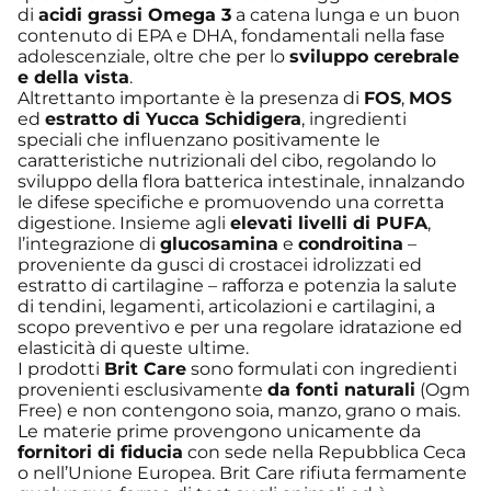
di
acidi grassi Omega 3
a catena lunga e un buon
contenuto di EPA e DHA, fondamentali nella fase
adolescenziale, oltre che per lo
sviluppo cerebrale
e della vista
.
Altrettanto importante è la presenza di
FOS
,
MOS
ed
estratto di Yucca Schidigera
, ingredienti
speciali che influenzano positivamente le
caratteristiche nutrizionali del cibo, regolando lo
sviluppo della flora batterica intestinale, innalzando
le difese specifiche e promuovendo una corretta
digestione. Insieme agli
elevati livelli di PUFA
,
l’integrazione di
glucosamina
e
condroitina
–
proveniente da gusci di crostacei idrolizzati ed
estratto di cartilagine – rafforza e potenzia la salute
di tendini, legamenti, articolazioni e cartilagini, a
scopo preventivo e per una regolare idratazione ed
elasticità di queste ultime.
I prodotti
Brit Care
sono formulati con ingredienti
provenienti esclusivamente
da fonti naturali
(Ogm
Free) e non contengono soia, manzo, grano o mais.
Le materie prime provengono unicamente da
fornitori di fiducia
con sede nella Repubblica Ceca
o nell’Unione Europea. Brit Care rifiuta fermamente