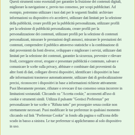
Cani Mini
Top Quality
Questi strumenti sono essenziali per garantire la fruizione dei contenuti digitali,
Top Quality
migliorare la navigazione e, previo tuo consenso, per scopi pubblicitari. Ad
esempio, potremmo utilizzare i tuoi dati per le seguenti finalità: archiviare
informazioni su dispositivo e/o accedervi, utilizzare dati limitati per la selezione
Robinson Pet Shop
Acquisti sicuri
della pubblicità, creare profili per la pubblicità personalizzata, utilizzare profili
per la selezione di pubblicità personalizzata, creare profili per la
Chi siamo
Termini e condizioni
personalizzazione dei contenuti, utilizzare profili per la selezione di contenuti
personalizzati, misurare le prestazioni degli annunci, misurare le prestazioni dei
Punti vendita
di vendita
contenuti, comprendere il pubblico attraverso statistiche o la combinazione di
Marchi
Cashback
dati provenienti da fonti diverse, sviluppare e migliorare i servizi, utilizzare dati
Blog
Metodi di
limitati per la selezione dei contenuti, garantire la sicurezza, prevenire e rilevare
Assistenza Robinson
pagamento
frodi, correggere errori, erogare e presentare pubblicità e contenuto, salvare e
Pet Shop
Recesso e Reso
comunicare le scelte sulla privacy, abbinare e combinare dati provenienti da
Offerte
Spedizioni
altre fonti di dati, collegare diversi dispositivi, identificare i dispositivi in base
alle informazioni trasmesse automaticamente, utilizzare dati di geolocalizzazione
Promozioni
precisi, riconoscere i dispositivi in base a informazioni richieste attivamente.
Recensioni Feedaty
Puoi liberamente prestare, rifiutare o revocare il tuo consenso senza incorrere in
limitazioni sostanziali. Cliccando su "Accetta cookie," acconsenti all'uso di
cookie e strumenti simili. Utilizza il pulsante "Gestisci Preferenze" per
personalizzare le tue scelte o "Rifiuta tutto" per proseguire senza cookie non
strettamente necessari. Puoi modificare le tue preferenze in qualsiasi momento
Robinson Pet Shop S.r.l.
Via V. Giovanni Schiaparelli, 21 – 47122 Forlì (FC)
cliccando sul link "Preferenze Cookie" in fondo alla pagina o sull'icona dello
P.iva 04095130409 | REA: FO 329541
scudo in basso a sinistra. Le tue preferenze si applicheranno al solo dispositivo
info@robinsonpetshop.it | Tel. 0543 096850
in uso.
www.robinsonpetshop.it srl è di proprietà di Robinson sas
(P.IVA 03366100406)