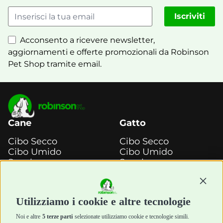
Iscriviti
Acconsento a ricevere newsletter,
aggiornamenti e offerte promozionali da Robinson
Pet Shop tramite email.
Cane
Gatto
Cibo Secco
Cibo Secco
Cibo Umido
Cibo Umido
Snack e
Snack e
Masticazione
Masticazione
Continu
Diete Veterinarie
Diete Veterinarie
Cura e Salute
Cura e Salute
Utilizziamo i cookie e altre tecnologie
Igiene e Pulizia
Igiene e Pulizia
Accessori
Accessori
Noi e altre
5 terze parti
selezionate utilizziamo cookie e tecnologie simili.