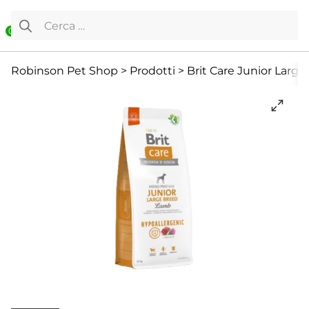
Vai al contenuto
Ricerca per:
0
Cane
Cibo Secco
Offerte
Robinson Pet Shop
>
Prodotti
>
Brit Care Junior Large