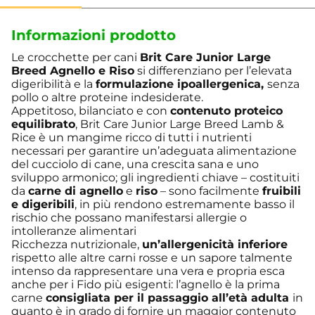
Informazioni prodotto
Le crocchette per cani
Brit Care Junior Large
Breed Agnello e Riso
si differenziano per l’elevata
digeribilità e la
formulazione ipoallergenica,
senza
pollo o altre proteine indesiderate.
Appetitoso, bilanciato e con
contenuto proteico
equilibrato
, Brit Care Junior Large Breed Lamb &
Rice è un mangime ricco di tutti i nutrienti
necessari per garantire un’adeguata alimentazione
del cucciolo di cane, una crescita sana e uno
sviluppo armonico; gli ingredienti chiave – costituiti
da
carne di agnello
e
riso
– sono facilmente
fruibili
e digeribili
, in più rendono estremamente basso il
rischio che possano manifestarsi allergie o
intolleranze alimentari
Ricchezza nutrizionale,
un’allergenicità inferiore
rispetto alle altre carni rosse e un sapore talmente
intenso da rappresentare una vera e propria esca
anche per i Fido più esigenti: l’agnello è la prima
carne
consigliata per il passaggio all’età adulta
in
quanto è in grado di fornire un maggior contenuto