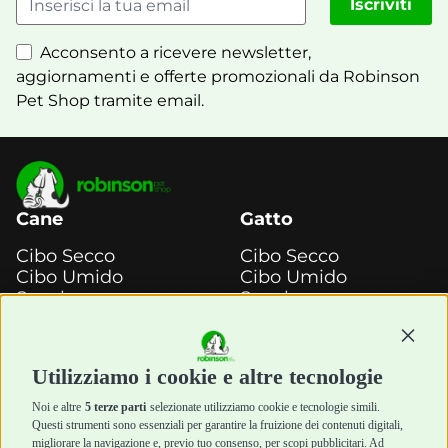
Iscriviti
Acconsento a ricevere newsletter,
aggiornamenti e offerte promozionali da Robinson
Pet Shop tramite email.
Cane
Gatto
Cibo Secco
Cibo Secco
Cibo Umido
Cibo Umido
Snack e
Snack e
Masticazione
Masticazione
Continu
Diete Veterinarie
Diete Veterinarie
Cura e Salute
Cura e Salute
Utilizziamo i cookie e altre tecnologie
Igiene e Pulizia
Igiene e Pulizia
Accessori
Accessori
Noi e altre
5 terze parti
selezionate utilizziamo cookie e tecnologie simili.
Cani Mini
Top Quality
Questi strumenti sono essenziali per garantire la fruizione dei contenuti digitali,
Top Quality
migliorare la navigazione e, previo tuo consenso, per scopi pubblicitari. Ad