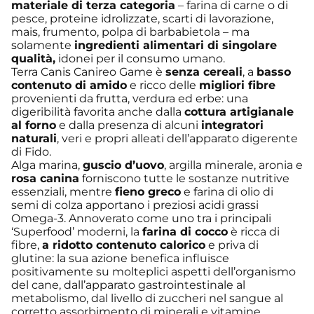
materiale di terza categoria
– farina di carne o di
pesce, proteine idrolizzate, scarti di lavorazione,
mais, frumento, polpa di barbabietola – ma
solamente
ingredienti alimentari di singolare
qualità,
idonei per il consumo umano.
Terra Canis Canireo Game è
senza cereali
, a
basso
contenuto di amido
e ricco delle
migliori fibre
provenienti da frutta, verdura ed erbe: una
digeribilità favorita anche dalla
cottura artigianale
al forno
e dalla presenza di alcuni
integratori
naturali
, veri e propri alleati dell’apparato digerente
di Fido.
Alga marina,
guscio d’uovo
, argilla minerale, aronia e
rosa canina
forniscono tutte le sostanze nutritive
essenziali, mentre
fieno greco
e farina di olio di
semi di colza apportano i preziosi acidi grassi
Omega-3. Annoverato come uno tra i principali
‘Superfood’ moderni, la
farina di cocco
è ricca di
fibre,
a ridotto contenuto calorico
e priva di
glutine: la sua azione benefica influisce
positivamente su molteplici aspetti dell’organismo
del cane, dall’apparato gastrointestinale al
metabolismo, dal livello di zuccheri nel sangue al
corretto assorbimento di minerali e vitamine