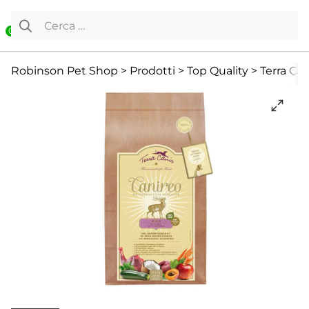
Vai al contenuto
Ricerca per:
0
Cane
Cibo Secco
Per adulti
Robinson Pet Shop
>
Prodotti
>
Top Quality
>
Terra Can