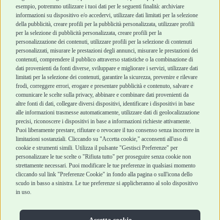
esempio, potremmo utilizzare i tuoi dati per le seguenti finalità: archiviare
informazioni su dispositivo e/o accedervi, utilizzare dati limitati per la selezione
Robinson Pet Shop
Acquisti sicuri
della pubblicità, creare profili per la pubblicità personalizzata, utilizzare profili
per la selezione di pubblicità personalizzata, creare profili per la
Chi siamo
Termini e condizioni
personalizzazione dei contenuti, utilizzare profili per la selezione di contenuti
personalizzati, misurare le prestazioni degli annunci, misurare le prestazioni dei
Punti vendita
di vendita
contenuti, comprendere il pubblico attraverso statistiche o la combinazione di
Marchi
Cashback
dati provenienti da fonti diverse, sviluppare e migliorare i servizi, utilizzare dati
Blog
Metodi di
limitati per la selezione dei contenuti, garantire la sicurezza, prevenire e rilevare
Assistenza Robinson
pagamento
frodi, correggere errori, erogare e presentare pubblicità e contenuto, salvare e
Pet Shop
Recesso e Reso
comunicare le scelte sulla privacy, abbinare e combinare dati provenienti da
Offerte
Spedizioni
altre fonti di dati, collegare diversi dispositivi, identificare i dispositivi in base
alle informazioni trasmesse automaticamente, utilizzare dati di geolocalizzazione
Promozioni
precisi, riconoscere i dispositivi in base a informazioni richieste attivamente.
Recensioni Feedaty
Puoi liberamente prestare, rifiutare o revocare il tuo consenso senza incorrere in
limitazioni sostanziali. Cliccando su "Accetta cookie," acconsenti all'uso di
cookie e strumenti simili. Utilizza il pulsante "Gestisci Preferenze" per
personalizzare le tue scelte o "Rifiuta tutto" per proseguire senza cookie non
strettamente necessari. Puoi modificare le tue preferenze in qualsiasi momento
Robinson Pet Shop S.r.l.
Via V. Giovanni Schiaparelli, 21 – 47122 Forlì (FC)
cliccando sul link "Preferenze Cookie" in fondo alla pagina o sull'icona dello
P.iva 04095130409 | REA: FO 329541
scudo in basso a sinistra. Le tue preferenze si applicheranno al solo dispositivo
info@robinsonpetshop.it | Tel. 0543 096850
in uso.
www.robinsonpetshop.it srl è di proprietà di Robinson sas
(P.IVA 03366100406)
Copyright © 2025 Robinsonpetshop.it s.r.l. – Tutti i diritti