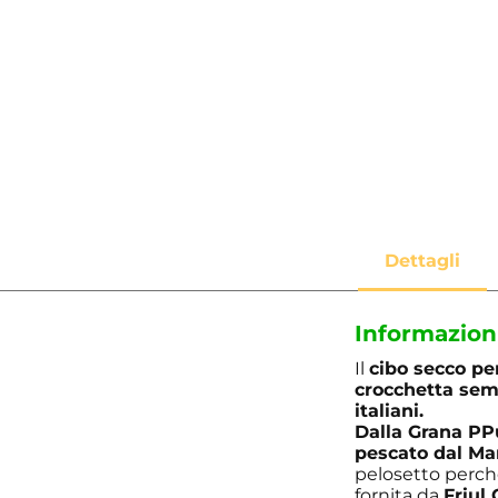
Informazion
Il
cibo secco pe
crocchetta se
italiani.
Dalla Grana PP
pescato dal Ma
pelosetto perché
fornita da
Friul 