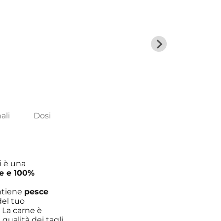
i è una
e e 100%
ntiene
pesce
el tuo
. La carne è
qualità dei tagli