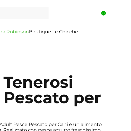
0
d
a
R
o
b
i
n
s
o
n
Boutique Le Chicche
 Tenerosi
 Pescato per
i Adult Pesce Pescato per Cani è un alimento
à. Realizzato con pesce azzurro freschissimo