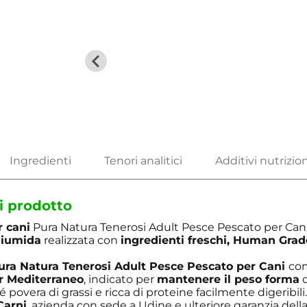
i prodotto
r cani
Pura Natura Tenerosi Adult Pesce Pescato per Can
miumida
realizzata con
ingredienti freschi, Human Grad
ura Natura Tenerosi Adult Pesce Pescato per Cani
co
r Mediterraneo
, indicato per
mantenere il peso forma
d
 povera di grassi e ricca di proteine facilmente digeribili
Carni
, azienda con sede a Udine e ulteriore garanzia della 