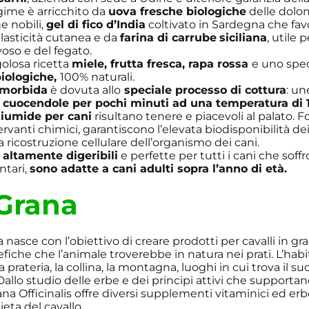
ngime è arricchito da
uova fresche biologiche
delle dolom
e nobili,
gel di fico d’India
coltivato in Sardegna che fav
’elasticità cutanea e da
farina di carrube
siciliana
, utile 
oso e del fegato.
olosa ricetta
miele, frutta fresca, rapa rossa
e uno spec
biologiche,
100% naturali.
 morbida
è dovuta allo
speciale processo di cottura
: un
e
cuocendole per pochi minuti ad una temperatura di 1
iumide per cani
risultano tenere e piacevoli al palato. 
servanti chimici, garantiscono l’elevata biodisponibilità dei
lla ricostruzione cellulare dell’organismo dei cani.
,
altamente digeribili
e perfette per tutti i cani che soffr
ntari,
sono adatte a cani adulti sopra l’anno di età.
 Grana
a nasce con l’obiettivo di creare prodotti per cavalli in g
fiche che l’animale troverebbe in natura nei prati. L’habi
 la prateria, la collina, la montagna, luoghi in cui trova il s
 Dallo studio delle erbe e dei principi attivi che supportan
ana Officinalis offre diversi supplementi vitaminici ed erb
eta del cavallo.