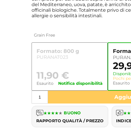
del Mediterraneo, uova, patate, è arricchito
officinali biologiche. Totalmente privo di ce
allergie o sensibilità intestinali.
Grain Free
Formato: 800 g
Format
PURANAT023
PURAN
29,
11,90
€
Disponib
Pochi pez
Esaurito
Esaurito
Notifica disponibilità
Aggiun
★
★
★
★
★
BUONO
★
★
RAPPORTO QUALITÀ / PREZZO
INDIC