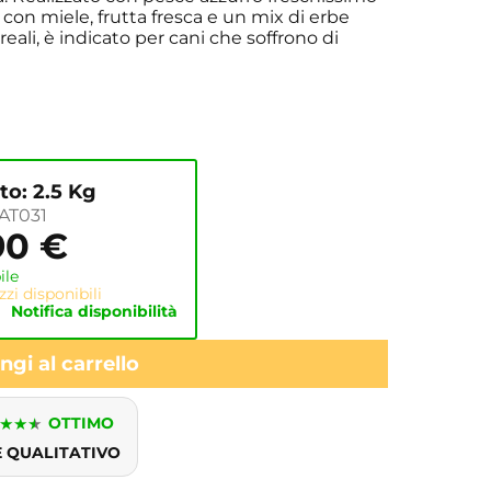
 con miele, frutta fresca e un mix di erbe
reali, è indicato per cani che soffrono di
o: 2.5 Kg
AT031
90
€
ile
zi disponibili
Notifica disponibilità
gi al carrello
★
★
★
OTTIMO
E QUALITATIVO