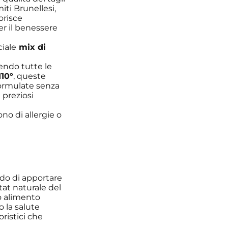
iti Brunellesi,
orisce
per il benessere
iale
mix di
endo tutte le
10°
, queste
Formulate senza
 preziosi
ono di allergie o
rado di apportare
tat naturale del
uo alimento
o la salute
oristici che