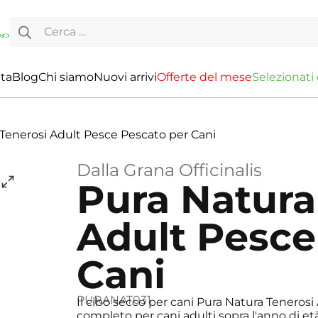
Ricerca per:
ita
Blog
Chi siamo
Nuovi arrivi
O
f
f
e
r
t
e
d
e
l
m
e
s
e
S
e
l
e
z
i
o
n
a
t
i
Tenerosi Adult Pesce Pescato per Cani
Dalla Grana Officinalis
Pura Natura
Adult Pesce
Cani
PURANAT031
Il cibo secco per cani Pura Natura Teneros
completo per cani adulti sopra l'anno di et