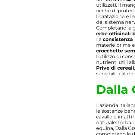
utilizzati. Il ma
ricche di protein
l’idratazione e l
del sistema nerv
Completano la g
erbe officinali 
La
consistenza
materie prime 
crocchette sem
l’utilizzo di con
nutrienti utili a
Prive di cereali
sensibilità alime
Dalla
L’azienda italian
le sostanze bene
cavallo è infatti
naturale: l’erba.
equina, Dalla Gr
completano la di