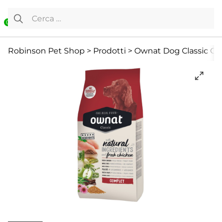
Vai al contenuto
Ricerca per:
0
Cane
Cibo Secco
Per adulti
Robinson Pet Shop
>
Prodotti
>
Ownat Dog Classic Com