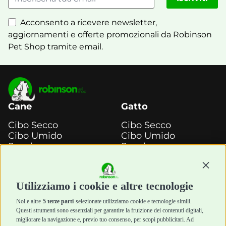
Acconsento a ricevere newsletter,
aggiornamenti e offerte promozionali da Robinson
Pet Shop tramite email.
Cane
Gatto
Cibo Secco
Cibo Secco
Cibo Umido
Cibo Umido
Snack e
Snack e
Masticazione
Masticazione
Continu
Diete Veterinarie
Diete Veterinarie
Cura e Salute
Cura e Salute
Utilizziamo i cookie e altre tecnologie
Igiene e Pulizia
Igiene e Pulizia
Accessori
Accessori
Noi e altre
5 terze parti
selezionate utilizziamo cookie e tecnologie simili.
Cani Mini
Top Quality
Questi strumenti sono essenziali per garantire la fruizione dei contenuti digitali,
Top Quality
migliorare la navigazione e, previo tuo consenso, per scopi pubblicitari. Ad