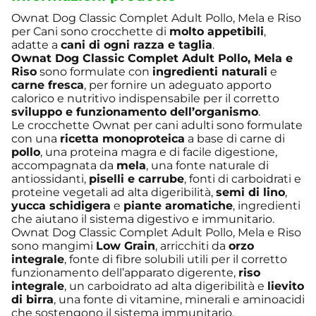
Ownat Dog Classic Complet Adult Pollo, Mela e Riso
per Cani sono crocchette di
molto appetibili
,
adatte a
cani di ogni razza e taglia
.
Ownat Dog Classic Complet Adult Pollo, Mela e
Riso
sono formulate con
ingredienti naturali
e
carne fresca
, per fornire un adeguato apporto
calorico e nutritivo indispensabile per il corretto
sviluppo e funzionamento dell’organismo
.
Le crocchette Ownat per cani adulti sono formulate
con una
ricetta monoproteica
a base di carne di
pollo
, una proteina magra e di facile digestione,
accompagnata da
mela
, una fonte naturale di
antiossidanti,
piselli e carrube
, fonti di carboidrati e
proteine vegetali ad alta digeribilità,
semi di lino
,
yucca schidigera
e
piante aromatiche
, ingredienti
che aiutano il sistema digestivo e immunitario.
Ownat Dog Classic Complet Adult Pollo, Mela e Riso
sono mangimi
Low Grain
, arricchiti da
orzo
integrale
, fonte di fibre solubili utili per il corretto
funzionamento dell’apparato digerente,
riso
integrale
, un carboidrato ad alta digeribilità e
lievito
di birra
, una fonte di vitamine, minerali e aminoacidi
che sostengono il sistema immunitario.