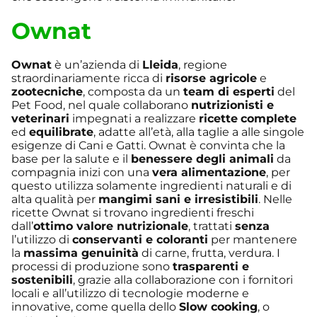
Ownat
Ownat
è un’azienda di
Lleida
, regione
straordinariamente ricca di
risorse agricole
e
zootecniche
, composta da un
team di esperti
del
Pet Food, nel quale collaborano
nutrizionisti e
veterinari
impegnati a realizzare
ricette
complete
ed
equilibrate
, adatte all’età, alla taglie a alle singole
esigenze di Cani e Gatti. Ownat è convinta che la
base per la salute e il
benessere degli animali
da
compagnia inizi con una
vera alimentazione
, per
questo utilizza solamente ingredienti naturali e di
alta qualità per
mangimi sani e irresistibili
. Nelle
ricette Ownat si trovano ingredienti freschi
dall’
ottimo valore nutrizionale
, trattati
senza
l’utilizzo di
conservanti e coloranti
per mantenere
la
massima genuinità
di carne, frutta, verdura. I
processi di produzione sono
trasparenti e
sostenibili
, grazie alla collaborazione con i fornitori
locali e all’utilizzo di tecnologie moderne e
innovative, come quella dello
Slow cooking
, o