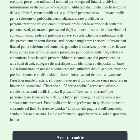
esempio, potremmo utilizzare i tuoi dati per le seguenti finalità: archiviare
informazioni su dispositivo e/o accedervi, utilizzare dati limitati per la selezione
Robinson Pet Shop
Acquisti sicuri
della pubblicità, creare profili per la pubblicità personalizzata, utilizzare profili
per la selezione di pubblicità personalizzata, creare profili per la
Chi siamo
Termini e condizioni
personalizzazione dei contenuti, utilizzare profili per la selezione di contenuti
personalizzati, misurare le prestazioni degli annunci, misurare le prestazioni dei
Punti vendita
di vendita
contenuti, comprendere il pubblico attraverso statistiche o la combinazione di
Marchi
Cashback
dati provenienti da fonti diverse, sviluppare e migliorare i servizi, utilizzare dati
Blog
Metodi di
limitati per la selezione dei contenuti, garantire la sicurezza, prevenire e rilevare
Assistenza Robinson
pagamento
frodi, correggere errori, erogare e presentare pubblicità e contenuto, salvare e
Pet Shop
Recesso e Reso
comunicare le scelte sulla privacy, abbinare e combinare dati provenienti da
Offerte
Spedizioni
altre fonti di dati, collegare diversi dispositivi, identificare i dispositivi in base
alle informazioni trasmesse automaticamente, utilizzare dati di geolocalizzazione
Promozioni
precisi, riconoscere i dispositivi in base a informazioni richieste attivamente.
Recensioni Feedaty
Puoi liberamente prestare, rifiutare o revocare il tuo consenso senza incorrere in
limitazioni sostanziali. Cliccando su "Accetta cookie," acconsenti all'uso di
cookie e strumenti simili. Utilizza il pulsante "Gestisci Preferenze" per
personalizzare le tue scelte o "Rifiuta tutto" per proseguire senza cookie non
strettamente necessari. Puoi modificare le tue preferenze in qualsiasi momento
Robinson Pet Shop S.r.l.
Via V. Giovanni Schiaparelli, 21 – 47122 Forlì (FC)
cliccando sul link "Preferenze Cookie" in fondo alla pagina o sull'icona dello
P.iva 04095130409 | REA: FO 329541
scudo in basso a sinistra. Le tue preferenze si applicheranno al solo dispositivo
info@robinsonpetshop.it | Tel. 0543 096850
in uso.
www.robinsonpetshop.it srl è di proprietà di Robinson sas
(P.IVA 03366100406)
Copyright © 2025 Robinsonpetshop.it s.r.l. – Tutti i diritti
Accetta cookie
riservati |
Privacy Policy
|
Cookie Policy
| Creato da
Jump