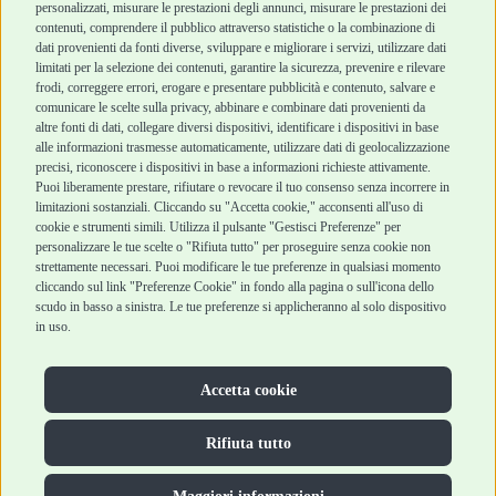
personalizzati, misurare le prestazioni degli annunci, misurare le prestazioni dei
Top Quality
contenuti, comprendere il pubblico attraverso statistiche o la combinazione di
dati provenienti da fonti diverse, sviluppare e migliorare i servizi, utilizzare dati
limitati per la selezione dei contenuti, garantire la sicurezza, prevenire e rilevare
Robinson Pet Shop
Acquisti sicuri
frodi, correggere errori, erogare e presentare pubblicità e contenuto, salvare e
comunicare le scelte sulla privacy, abbinare e combinare dati provenienti da
Chi siamo
Termini e condizioni
altre fonti di dati, collegare diversi dispositivi, identificare i dispositivi in base
Punti vendita
di vendita
alle informazioni trasmesse automaticamente, utilizzare dati di geolocalizzazione
Marchi
Cashback
precisi, riconoscere i dispositivi in base a informazioni richieste attivamente.
Blog
Metodi di
Puoi liberamente prestare, rifiutare o revocare il tuo consenso senza incorrere in
Assistenza Robinson
pagamento
limitazioni sostanziali. Cliccando su "Accetta cookie," acconsenti all'uso di
Pet Shop
Recesso e Reso
cookie e strumenti simili. Utilizza il pulsante "Gestisci Preferenze" per
personalizzare le tue scelte o "Rifiuta tutto" per proseguire senza cookie non
Offerte
Spedizioni
strettamente necessari. Puoi modificare le tue preferenze in qualsiasi momento
Promozioni
cliccando sul link "Preferenze Cookie" in fondo alla pagina o sull'icona dello
Recensioni Feedaty
scudo in basso a sinistra. Le tue preferenze si applicheranno al solo dispositivo
in uso.
Accetta cookie
Robinson Pet Shop S.r.l.
Via V. Giovanni Schiaparelli, 21 – 47122 Forlì (FC)
P.iva 04095130409 | REA: FO 329541
Rifiuta tutto
info@robinsonpetshop.it | Tel. 0543 096850
www.robinsonpetshop.it srl è di proprietà di Robinson sas
(P.IVA 03366100406)