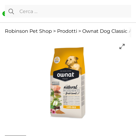
Vai al contenuto
Ricerca per:
0
Cane
Cibo Secco
Offerte
Robinson Pet Shop
>
Prodotti
>
Ownat Dog Classic Agn