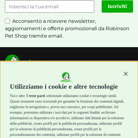
Iscriviti
Acconsento a ricevere newsletter,
aggiornamenti e offerte promozionali da Robinson
Pet Shop tramite email.
Cane
Gatto
Continu
Cibo Secco
Cibo Secco
Utilizziamo i cookie e altre tecnologie
Cibo Umido
Cibo Umido
Snack e
Snack e
Noi e altre
5 terze parti
selezionate utilizziamo cookie e tecnologie simili.
Questi strumenti sono essenziali per garantire la fruizione dei contenuti digitali,
Masticazione
Masticazione
migliorare la navigazione e, previo tuo consenso, per scopi pubblicitari. Ad
Diete Veterinarie
Diete Veterinarie
esempio, potremmo utilizzare i tuoi dati per le seguenti finalità: archiviare
Cura e Salute
Cura e Salute
informazioni su dispositivo e/o accedervi, utilizzare dati limitati per la selezione
Igiene e Pulizia
Igiene e Pulizia
della pubblicità, creare profili per la pubblicità personalizzata, utilizzare profili
Accessori
Accessori
per la selezione di pubblicità personalizzata, creare profili per la
Cani Mini
Top Quality
personalizzazione dei contenuti, utilizzare profili per la selezione di contenuti