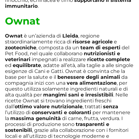
finocchio, echinacea e timo
supportano il sistema
immunitario
.
Ownat
Ownat
è un’azienda di
Lleida
, regione
straordinariamente ricca di
risorse agricole
e
zootecniche
, composta da un
team di esperti
del
Pet Food, nel quale collaborano
nutrizionisti e
veterinari
impegnati a realizzare
ricette
complete
ed
equilibrate
, adatte all’età, alla taglie a alle singole
esigenze di Cani e Gatti. Ownat è convinta che la
base per la salute e il
benessere degli animali
da
compagnia inizi con una
vera alimentazione
, per
questo utilizza solamente ingredienti naturali e di
alta qualità per
mangimi sani e irresistibili
. Nelle
ricette Ownat si trovano ingredienti freschi
dall’
ottimo valore nutrizionale
, trattati
senza
l’utilizzo di
conservanti e coloranti
per mantenere
la
massima genuinità
di carne, frutta, verdura. I
processi di produzione sono
trasparenti e
sostenibili
, grazie alla collaborazione con i fornitori
locali e all’utilizzo di tecnologie moderne e