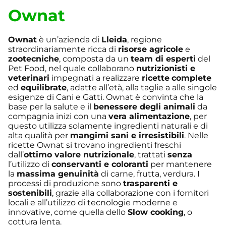
Ownat
Ownat
è un’azienda di
Lleida
, regione
straordinariamente ricca di
risorse agricole
e
zootecniche
, composta da un
team di esperti
del
Pet Food, nel quale collaborano
nutrizionisti e
veterinari
impegnati a realizzare
ricette
complete
ed
equilibrate
, adatte all’età, alla taglie a alle singole
esigenze di Cani e Gatti. Ownat è convinta che la
base per la salute e il
benessere degli animali
da
compagnia inizi con una
vera alimentazione
, per
questo utilizza solamente ingredienti naturali e di
alta qualità per
mangimi sani e irresistibili
. Nelle
ricette Ownat si trovano ingredienti freschi
dall’
ottimo valore nutrizionale
, trattati
senza
l’utilizzo di
conservanti e coloranti
per mantenere
la
massima genuinità
di carne, frutta, verdura. I
processi di produzione sono
trasparenti e
sostenibili
, grazie alla collaborazione con i fornitori
locali e all’utilizzo di tecnologie moderne e
innovative, come quella dello
Slow cooking
, o
cottura lenta.