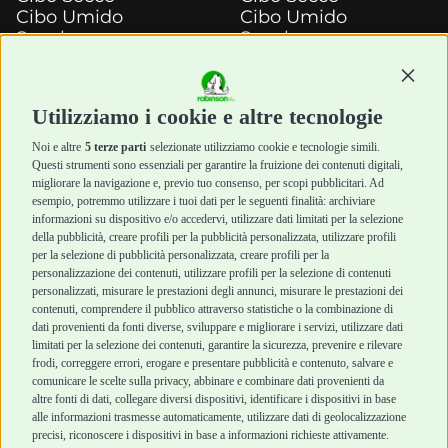
Cibo Umido
Cibo Umido
Snack e
Snack e
Masticazione
Masticazione
Diete Veterinarie
Diete Veterinarie
Continu
Cura e Salute
Cura e Salute
Utilizziamo i cookie e altre tecnologie
Igiene e Pulizia
Igiene e Pulizia
Accessori
Accessori
Noi e altre
5 terze parti
selezionate utilizziamo cookie e tecnologie simili.
Cani Mini
Top Quality
Questi strumenti sono essenziali per garantire la fruizione dei contenuti digitali,
Top Quality
migliorare la navigazione e, previo tuo consenso, per scopi pubblicitari. Ad
esempio, potremmo utilizzare i tuoi dati per le seguenti finalità: archiviare
informazioni su dispositivo e/o accedervi, utilizzare dati limitati per la selezione
Robinson Pet Shop
Acquisti sicuri
della pubblicità, creare profili per la pubblicità personalizzata, utilizzare profili
per la selezione di pubblicità personalizzata, creare profili per la
Chi siamo
Termini e condizioni
personalizzazione dei contenuti, utilizzare profili per la selezione di contenuti
personalizzati, misurare le prestazioni degli annunci, misurare le prestazioni dei
Punti vendita
di vendita
contenuti, comprendere il pubblico attraverso statistiche o la combinazione di
Marchi
Cashback
dati provenienti da fonti diverse, sviluppare e migliorare i servizi, utilizzare dati
Blog
Metodi di
limitati per la selezione dei contenuti, garantire la sicurezza, prevenire e rilevare
Assistenza Robinson
pagamento
frodi, correggere errori, erogare e presentare pubblicità e contenuto, salvare e
Pet Shop
Recesso e Reso
comunicare le scelte sulla privacy, abbinare e combinare dati provenienti da
Offerte
Spedizioni
altre fonti di dati, collegare diversi dispositivi, identificare i dispositivi in base
alle informazioni trasmesse automaticamente, utilizzare dati di geolocalizzazione
Promozioni
precisi, riconoscere i dispositivi in base a informazioni richieste attivamente.
Recensioni Feedaty