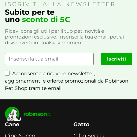
ISCRIVITI ALLA NEWSLETTER
Subito per te
uno
sconto di 5€
Ricevi consigli utili per il tuo pet, novità e
promozioni esclusive. Inserisci la tua email, potrai
disiscriverti in qualsiasi momento
Iscriviti
Acconsento a ricevere newsletter,
aggiornamenti e offerte promozionali da Robinson
Pet Shop tramite email.
Cane
Gatto
Cibo Secco
Cibo Secco