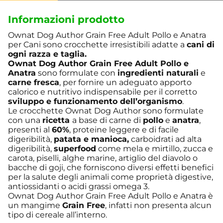
Informazioni prodotto
Ownat Dog Author Grain Free Adult Pollo e Anatra
per Cani sono crocchette irresistibili adatte a
cani di
ogni razza e taglia.
Ownat Dog Author Grain Free Adult Pollo e
Anatra
sono formulate con
ingredienti naturali
e
carne fresca
, per fornire un adeguato apporto
calorico e nutritivo indispensabile per il corretto
sviluppo e funzionamento dell’organismo
.
Le crocchette Ownat Dog Author sono formulate
con una
ricetta
a base di carne di
pollo
e
anatra
,
presenti al
60%
, proteine leggere e di facile
digeribilità,
patata e manioca,
carboidrati ad alta
digeribilità,
superfood
come mela e mirtillo, zucca e
carota, piselli, alghe marine, artiglio del diavolo o
bacche di goji, che forniscono diversi effetti benefici
per la salute degli animali come proprietà digestive,
antiossidanti o acidi grassi omega 3.
Ownat Dog Author Grain Free Adult Pollo e Anatra è
un mangime
Grain Free
, infatti non presenta alcun
tipo di cereale all’interno.