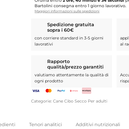
Ordina entro
2 ore, 40 minuti e 33 secondi
pe
Bartolini consegna entro 1 giorno lavorativo.
Maggiori informazioni sulle spedizioni
Spedizione gratuita
sopra i 60€
con corriere standard in 3-5 giorni
appl
lavorativi
al r
Rapporto
qualità/prezzo garantiti
valutiamo attentamente la qualità di
Acc
ogni prodotto
risp
Categorie:
Cane
Cibo Secco
Per adulti