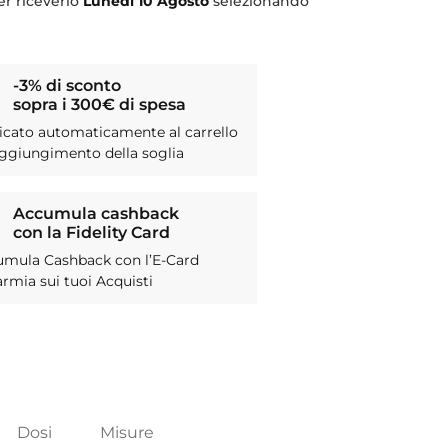
r riceverlo
Lunedì
10 Agosto
selezionando
-3% di sconto
sopra i 300€ di spesa
icato automaticamente al carrello
aggiungimento della soglia
Accumula cashback
con la Fidelity Card
umula Cashback con l’E-Card
armia sui tuoi Acquisti