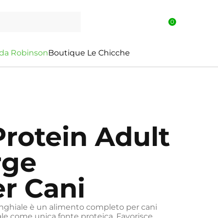
0
d
a
R
o
b
i
n
s
o
n
Boutique Le Chicche
rotein Adult
rge
er Cani
ghiale è un alimento completo per cani
ale come unica fonte proteica. Favorisce