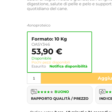
digestione, salute di pelle e pelo e suppor
quotidiano del cane.
Monoproteico
Formato: 10 Kg
OASY346
53,90
€
Disponibile
Pochi pezzi disponibili
Esaurito
Notifica disponibilità
Aggiun
★
★
★
★
★
BUONO
★
★
RAPPORTO QUALITÀ / PREZZO
INDIC