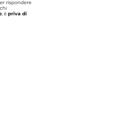
per rispondere
chi
e
, è
priva di