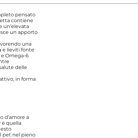
pleto pensato
icetta contiene
e un’elevata
rnisce un apporto
favorendo una
e lieviti fonte
a-3 e Omega-6
ntre
salute delle
ttivo, in forma
do d’amore a
y è quella
uesto
l pet nel pieno