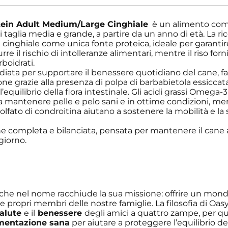
ein Adult Medium/Large Cinghiale
è un alimento com
di taglia media e grande, a partire da un anno di età. La r
 cinghiale come unica fonte proteica, ideale per garantir
durre il rischio di intolleranze alimentari, mentre il riso fo
rboidrati.
udiata per supportare il benessere quotidiano del cane, 
ne grazie alla presenza di polpa di barbabietola essiccata 
 l’equilibrio della flora intestinale. Gli acidi grassi Omeg
a mantenere pelle e pelo sani e in ottime condizioni, me
lfato di condroitina aiutano a sostenere la mobilità e la 
 completa e bilanciata, pensata per mantenere il cane a
giorno.
 che nel nome racchiude la sua missione: offrire un mon
i e propri membri delle nostre famiglie. La filosofia di Oas
alute
e il
benessere
degli amici a quattro zampe, per q
imentazione sana
per aiutare a proteggere l’equilibrio de