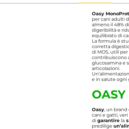
Oasy MonoProt
per cani adulti 
almeno il 48% di
digeribilità e ri
equilibrato di ca
La formula è st
corretta digestio
di MOS, utili per
contribuiscono 
glucosamina e so
articolazioni.
Un’alimentazione
e in salute ogni 
OASY
Oasy
, un brand
cani e gatti, ver
di
garantire
la
s
predilige
un’al