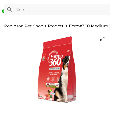
Vai al contenuto
Ricerca per:
0
Cane
Cibo Secco
Per adulti
Robinson Pet Shop
>
Prodotti
>
Forma360 Medium Man