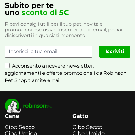
Subito per te
uno
sconto di 5€
Ricevi consigli utili per il tuo pet, novità e
promozioni esclusive. Inserisci la tua email, potrai
disiscriverti in qualsiasi momento
Iscriviti
Acconsento a ricevere newsletter,
aggiornamenti e offerte promozionali da Robinson
Pet Shop tramite email.
Cane
Gatto
Cibo Secco
Cibo Secco
Cibo Umido
Cibo Umido