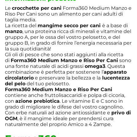
Le
crocchette per cani
Forma360 Medium Manzo e
Riso Per Cani sono un alimento per cani adulti di
taglia media.
La ricetta del
mangime secco per cani
è a base di
manzo
, una proteina ricca di minerali e vitamine del
gruppo A, per le ossa del vostro pelosetto, e del
gruppo B, in grado di fornire l’energia necessaria per
la sua quotidianità!
Gli oli di pesce che sono stati aggiunti alla ricetta
di
Forma360 Medium Manzo e Riso Per Cani
sono
una fonte naturale di acidi grassi
omega3
. Questa
combinazione è perfetta per sostenere l’
apparato
circolatorio
e preservare la bellezza e la
lucentezza
del pelo
del tuo pelosetto.
Forma360 Medium Manzo e Riso Per Cani
contiene anche fruttolisaccaridi e polpa di cicoria,
con
azione prebiotica
. Le vitamine E e C sono in
grado di migliorare le difese del vostro cagnolino.
Con erbe naturali ad azione antiossidante e
privo di
OGM
, è il mangime ideale per prendersi cura
naturalmente del proprio Amico a 4 Zampe.