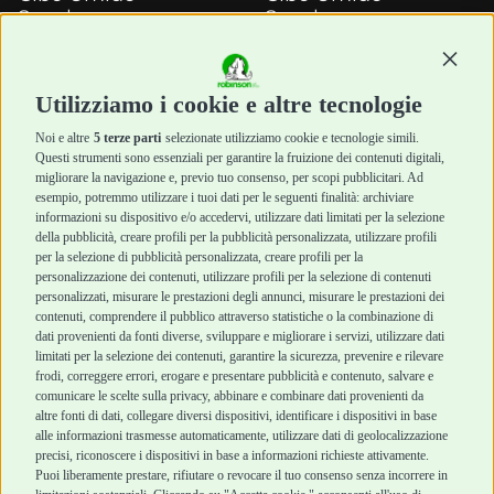
Snack e
Snack e
Masticazione
Masticazione
Diete Veterinarie
Diete Veterinarie
Continu
Cura e Salute
Cura e Salute
Utilizziamo i cookie e altre tecnologie
Igiene e Pulizia
Igiene e Pulizia
Accessori
Accessori
Noi e altre
5 terze parti
selezionate utilizziamo cookie e tecnologie simili.
Cani Mini
Top Quality
Questi strumenti sono essenziali per garantire la fruizione dei contenuti digitali,
Top Quality
migliorare la navigazione e, previo tuo consenso, per scopi pubblicitari. Ad
esempio, potremmo utilizzare i tuoi dati per le seguenti finalità: archiviare
informazioni su dispositivo e/o accedervi, utilizzare dati limitati per la selezione
Robinson Pet Shop
Acquisti sicuri
della pubblicità, creare profili per la pubblicità personalizzata, utilizzare profili
per la selezione di pubblicità personalizzata, creare profili per la
Chi siamo
Termini e condizioni
personalizzazione dei contenuti, utilizzare profili per la selezione di contenuti
personalizzati, misurare le prestazioni degli annunci, misurare le prestazioni dei
Punti vendita
di vendita
contenuti, comprendere il pubblico attraverso statistiche o la combinazione di
Marchi
Cashback
dati provenienti da fonti diverse, sviluppare e migliorare i servizi, utilizzare dati
Blog
Metodi di
limitati per la selezione dei contenuti, garantire la sicurezza, prevenire e rilevare
Assistenza Robinson
pagamento
frodi, correggere errori, erogare e presentare pubblicità e contenuto, salvare e
Pet Shop
Recesso e Reso
comunicare le scelte sulla privacy, abbinare e combinare dati provenienti da
Offerte
Spedizioni
altre fonti di dati, collegare diversi dispositivi, identificare i dispositivi in base
alle informazioni trasmesse automaticamente, utilizzare dati di geolocalizzazione
Promozioni
precisi, riconoscere i dispositivi in base a informazioni richieste attivamente.
Recensioni Feedaty
Puoi liberamente prestare, rifiutare o revocare il tuo consenso senza incorrere in