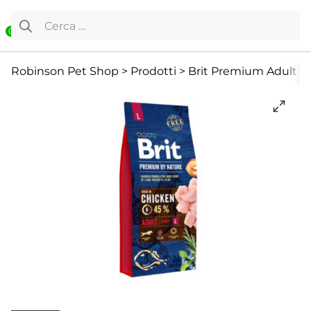
Vai al contenuto
Ricerca per:
0
Cane
Cibo Secco
Per adulti
Robinson Pet Shop
>
Prodotti
>
Brit Premium Adult La