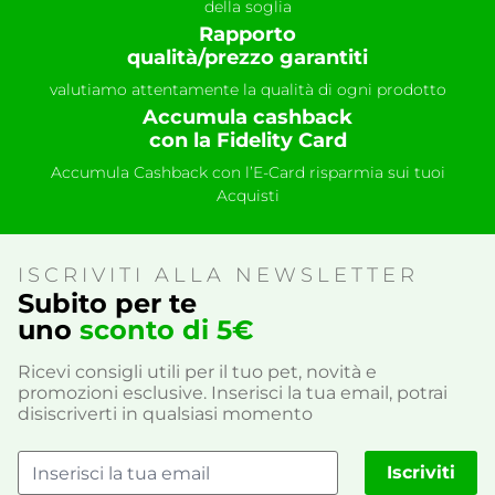
della soglia
Rapporto
qualità/prezzo garantiti
valutiamo attentamente la qualità di ogni prodotto
Accumula cashback
con la Fidelity Card
Accumula Cashback con l’E-Card risparmia sui tuoi
Acquisti
ISCRIVITI ALLA NEWSLETTER
Subito per te
uno
sconto di 5€
Ricevi consigli utili per il tuo pet, novità e
promozioni esclusive. Inserisci la tua email, potrai
disiscriverti in qualsiasi momento
Iscriviti