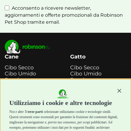
Acconsento a ricevere newsletter,
aggiornamenti e offerte promozionali da Robinson
Pet Shop tramite email.
Cane
Gatto
Cibo Secco
Cibo Secco
Cibo Umido
Cibo Umido
Snack e
Snack e
Masticazione
Masticazione
Continu
Diete Veterinarie
Diete Veterinarie
Cura e Salute
Cura e Salute
Utilizziamo i cookie e altre tecnologie
Igiene e Pulizia
Igiene e Pulizia
Accessori
Accessori
Noi e altre
5 terze parti
selezionate utilizziamo cookie e tecnologie simili.
Cani Mini
Top Quality
Questi strumenti sono essenziali per garantire la fruizione dei contenuti digitali,
Top Quality
migliorare la navigazione e, previo tuo consenso, per scopi pubblicitari. Ad
esempio, potremmo utilizzare i tuoi dati per le seguenti finalità: archiviare