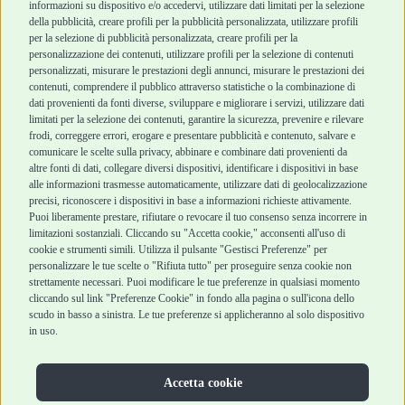
informazioni su dispositivo e/o accedervi, utilizzare dati limitati per la selezione
Robinson Pet Shop
Acquisti sicuri
della pubblicità, creare profili per la pubblicità personalizzata, utilizzare profili
per la selezione di pubblicità personalizzata, creare profili per la
Chi siamo
Termini e condizioni
personalizzazione dei contenuti, utilizzare profili per la selezione di contenuti
personalizzati, misurare le prestazioni degli annunci, misurare le prestazioni dei
Punti vendita
di vendita
contenuti, comprendere il pubblico attraverso statistiche o la combinazione di
Marchi
Cashback
dati provenienti da fonti diverse, sviluppare e migliorare i servizi, utilizzare dati
Blog
Metodi di
limitati per la selezione dei contenuti, garantire la sicurezza, prevenire e rilevare
Assistenza Robinson
pagamento
frodi, correggere errori, erogare e presentare pubblicità e contenuto, salvare e
Pet Shop
Recesso e Reso
comunicare le scelte sulla privacy, abbinare e combinare dati provenienti da
Offerte
Spedizioni
altre fonti di dati, collegare diversi dispositivi, identificare i dispositivi in base
alle informazioni trasmesse automaticamente, utilizzare dati di geolocalizzazione
Promozioni
precisi, riconoscere i dispositivi in base a informazioni richieste attivamente.
Recensioni Feedaty
Puoi liberamente prestare, rifiutare o revocare il tuo consenso senza incorrere in
limitazioni sostanziali. Cliccando su "Accetta cookie," acconsenti all'uso di
cookie e strumenti simili. Utilizza il pulsante "Gestisci Preferenze" per
personalizzare le tue scelte o "Rifiuta tutto" per proseguire senza cookie non
strettamente necessari. Puoi modificare le tue preferenze in qualsiasi momento
Robinson Pet Shop S.r.l.
Via V. Giovanni Schiaparelli, 21 – 47122 Forlì (FC)
cliccando sul link "Preferenze Cookie" in fondo alla pagina o sull'icona dello
P.iva 04095130409 | REA: FO 329541
scudo in basso a sinistra. Le tue preferenze si applicheranno al solo dispositivo
info@robinsonpetshop.it | Tel. 0543 096850
in uso.
www.robinsonpetshop.it srl è di proprietà di Robinson sas
(P.IVA 03366100406)
Copyright © 2025 Robinsonpetshop.it s.r.l. – Tutti i diritti
Accetta cookie
riservati |
Privacy Policy
|
Cookie Policy
| Creato da
Jump