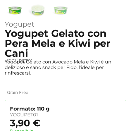
Yogupet
Yogupet Gelato con
Pera Mela e Kiwi per
Cani
YOGUPET01
Yogupet Gelato con Avocado Mela e Kiwi è un
delizioso e sano snack per Fido, l'ideale per
rinfrescarsi.
Grain Free
Formato: 110 g
YOGUPET01
3,90
€
Disponibile