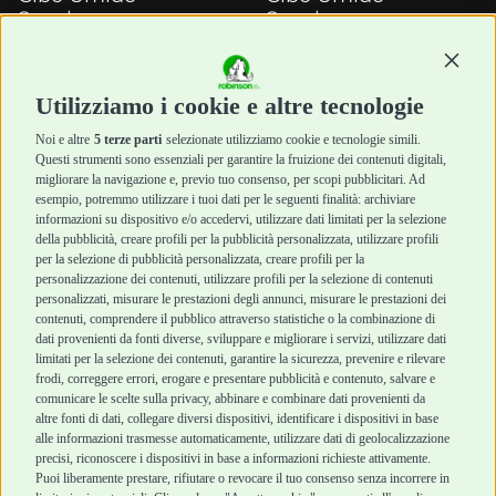
Snack e
Snack e
Masticazione
Masticazione
Continu
Diete Veterinarie
Diete Veterinarie
Cura e Salute
Cura e Salute
Utilizziamo i cookie e altre tecnologie
Igiene e Pulizia
Igiene e Pulizia
Accessori
Accessori
Noi e altre
5 terze parti
selezionate utilizziamo cookie e tecnologie simili.
Cani Mini
Top Quality
Questi strumenti sono essenziali per garantire la fruizione dei contenuti digitali,
Top Quality
migliorare la navigazione e, previo tuo consenso, per scopi pubblicitari. Ad
esempio, potremmo utilizzare i tuoi dati per le seguenti finalità: archiviare
informazioni su dispositivo e/o accedervi, utilizzare dati limitati per la selezione
Robinson Pet Shop
Acquisti sicuri
della pubblicità, creare profili per la pubblicità personalizzata, utilizzare profili
per la selezione di pubblicità personalizzata, creare profili per la
Chi siamo
Termini e condizioni
personalizzazione dei contenuti, utilizzare profili per la selezione di contenuti
personalizzati, misurare le prestazioni degli annunci, misurare le prestazioni dei
Punti vendita
di vendita
contenuti, comprendere il pubblico attraverso statistiche o la combinazione di
Marchi
Cashback
dati provenienti da fonti diverse, sviluppare e migliorare i servizi, utilizzare dati
Blog
Metodi di
limitati per la selezione dei contenuti, garantire la sicurezza, prevenire e rilevare
Assistenza Robinson
pagamento
frodi, correggere errori, erogare e presentare pubblicità e contenuto, salvare e
Pet Shop
Recesso e Reso
comunicare le scelte sulla privacy, abbinare e combinare dati provenienti da
Offerte
Spedizioni
altre fonti di dati, collegare diversi dispositivi, identificare i dispositivi in base
alle informazioni trasmesse automaticamente, utilizzare dati di geolocalizzazione
Promozioni
precisi, riconoscere i dispositivi in base a informazioni richieste attivamente.
Recensioni Feedaty
Puoi liberamente prestare, rifiutare o revocare il tuo consenso senza incorrere in