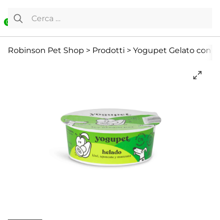
Vai al contenuto
Ricerca per:
0
Cane
Cani Mini
Senza categoria
Robinson Pet Shop
>
Prodotti
>
Yogupet Gelato con Pe