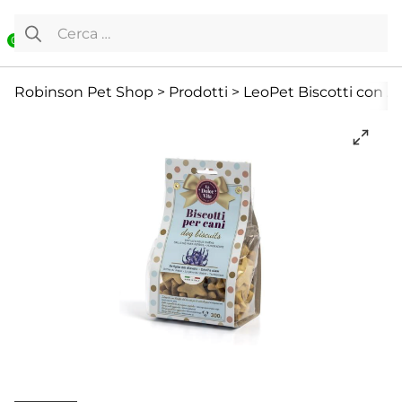
Vai al contenuto
Ricerca per:
0
Biscottini
Cane
Cani Mini
Robinson Pet Shop
>
Prodotti
>
LeoPet Biscotti con Ar