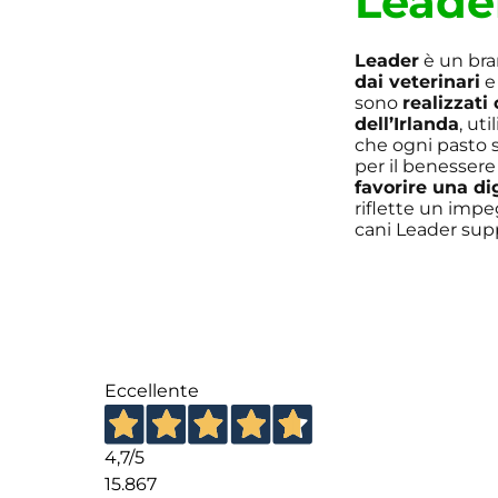
Leade
Leader
è un bran
dai veterinari
e
sono
realizzati
dell’Irlanda
, ut
che ogni pasto 
per il benessere
favorire una di
riflette un impe
cani Leader supp
Eccellente
4,7
/5
15.867