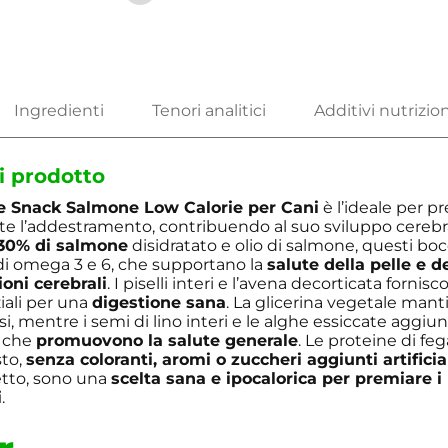
i prodotto
e Snack Salmone Low Calorie per Cani
è l’ideale per pr
te l’addestramento, contribuendo al suo sviluppo cerebra
30% di salmone
disidratato e olio di salmone, questi bo
 di omega 3 e 6, che supportano la
salute della pelle e de
ioni cerebrali
. I piselli interi e l’avena decorticata fornisc
iali per una
digestione sana
. La glicerina vegetale manti
i, mentre i semi di lino interi e le alghe essiccate aggiu
i che
promuovono la salute generale
. Le proteine di feg
sto,
senza coloranti, aromi o zuccheri aggiunti artificia
etto, sono una
scelta sana e ipocalorica per premiare i
i
.