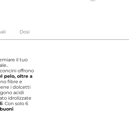
emiare il tuo
le..
cconcini offrono
l pelo, oltre a
ono fibre e
ene i dolcetti
ngono acidi
ato idrolizzate
li
. Con solo 6
 buoni