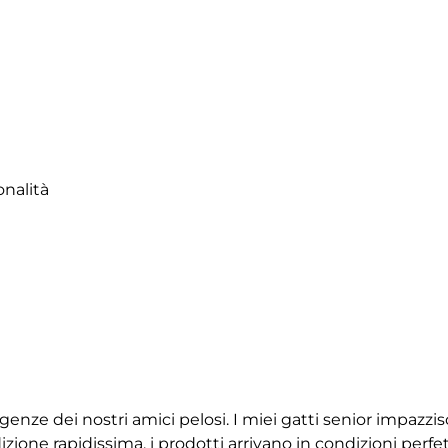
onalità
igenze dei nostri amici pelosi. I miei gatti senior impazz
ione rapidissima, i prodotti arrivano in condizioni perfet