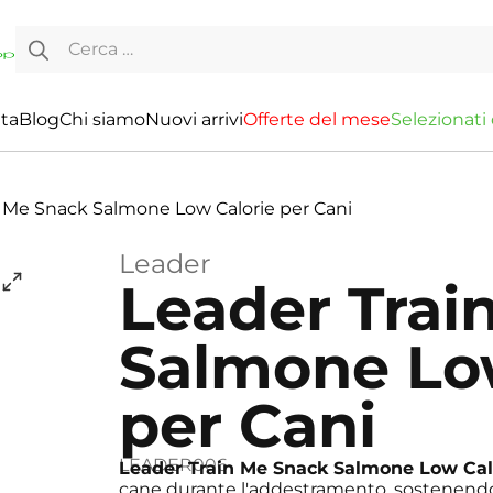
Ricerca per:
ita
Blog
Chi siamo
Nuovi arrivi
O
f
f
e
r
t
e
d
e
l
m
e
s
e
S
e
l
e
z
i
o
n
a
t
i
n Me Snack Salmone Low Calorie per Cani
Leader
Leader Trai
Salmone Lo
per Cani
LEADER006
Leader Train Me Snack Salmone Low Cal
cane durante l'addestramento, sostenendo