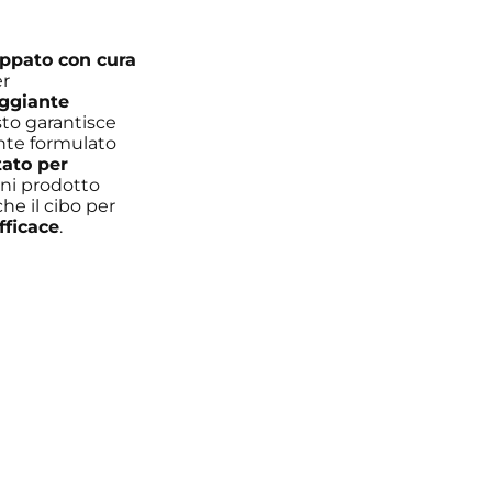
uppato con cura
er
eggiante
sto garantisce
ente formulato
tato per
gni prodotto
he il cibo per
fficace
.