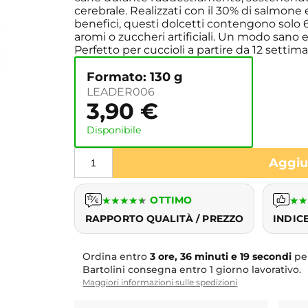
cerebrale. Realizzati con il 30% di salmone e
benefici, questi dolcetti contengono solo 6 
aromi o zuccheri artificiali. Un modo sano
Perfetto per cuccioli a partire da 12 settim
Formato: 130 g
LEADER006
3,90
€
Disponibile
Aggiun
★
★
★
★
★
OTTIMO
★
★
RAPPORTO QUALITÀ / PREZZO
INDIC
Ordina entro
3 ore, 36 minuti e 18 secondi
per
Bartolini consegna entro 1 giorno lavorativo.
Maggiori informazioni sulle spedizioni