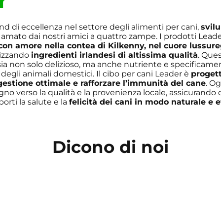
r
d di eccellenza nel settore degli alimenti per cani,
svil
 amato dai nostri amici a quattro zampe. I prodotti Lead
 con amore nella contea di Kilkenny, nel cuore lussur
ilizzando
ingredienti irlandesi di altissima qualità
. Que
sia non solo delizioso, ma anche nutriente e specificam
 degli animali domestici. Il cibo per cani Leader è
proget
gestione ottimale e rafforzare l’immunità del cane
. O
gno verso la qualità e la provenienza locale, assicurando c
orti la salute e la
felicità dei cani in modo naturale e e
Dicono di noi