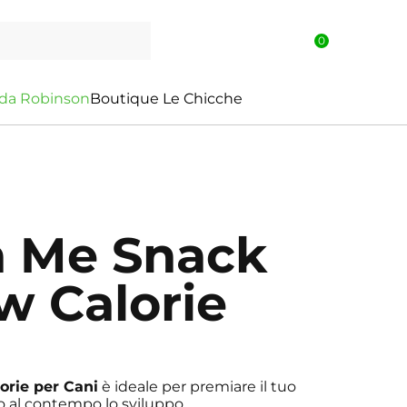
0
d
a
R
o
b
i
n
s
o
n
Boutique Le Chicche
n Me Snack
w Calorie
orie per Cani
è ideale per premiare il tuo
 al contempo lo sviluppo