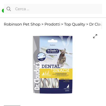
Vai al contenuto
Ricerca per:
0
Cane
Cani Mini
Offerte
Robinson Pet Shop
>
Prodotti
>
Top Quality
>
Dr Claud