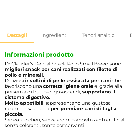
Informazioni prodotto
Dr Clauder’s Dental Snack Pollo Small Breed sono
i
migliori snack per cani
realizzati
con filetto di
pollo e minerali.
Deliziosi
involtini di pelle essiccata per cani
che
favoriscono una
corretta igiene orale
e, grazie alla
presenza di frutto-oligosaccaridi,
supportano il
sistema digestivo.
Molto appetibili
, rappresentano una gustosa
ricompensa adatta
per premiare cani di taglia
piccola.
Senza zuccheri, senza aromi o appetizzanti artificiali,
senza coloranti, senza conservanti.