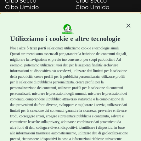
Cibo Secco
Cibo Secco
Cibo Umido
Cibo Umido
Snack e
Snack e
Masticazione
Masticazione
Continu
Diete Veterinarie
Diete Veterinarie
Cura e Salute
Cura e Salute
Utilizziamo i cookie e altre tecnologie
Igiene e Pulizia
Igiene e Pulizia
Accessori
Accessori
Noi e altre
5 terze parti
selezionate utilizziamo cookie e tecnologie simili.
Cani Mini
Top Quality
Questi strumenti sono essenziali per garantire la fruizione dei contenuti digitali,
Top Quality
migliorare la navigazione e, previo tuo consenso, per scopi pubblicitari. Ad
esempio, potremmo utilizzare i tuoi dati per le seguenti finalità: archiviare
informazioni su dispositivo e/o accedervi, utilizzare dati limitati per la selezione
Robinson Pet Shop
Acquisti sicuri
della pubblicità, creare profili per la pubblicità personalizzata, utilizzare profili
per la selezione di pubblicità personalizzata, creare profili per la
Chi siamo
Termini e condizioni
personalizzazione dei contenuti, utilizzare profili per la selezione di contenuti
personalizzati, misurare le prestazioni degli annunci, misurare le prestazioni dei
Punti vendita
di vendita
contenuti, comprendere il pubblico attraverso statistiche o la combinazione di
Marchi
Cashback
dati provenienti da fonti diverse, sviluppare e migliorare i servizi, utilizzare dati
Blog
Metodi di
limitati per la selezione dei contenuti, garantire la sicurezza, prevenire e rilevare
Assistenza Robinson
pagamento
frodi, correggere errori, erogare e presentare pubblicità e contenuto, salvare e
Pet Shop
Recesso e Reso
comunicare le scelte sulla privacy, abbinare e combinare dati provenienti da
Offerte
Spedizioni
altre fonti di dati, collegare diversi dispositivi, identificare i dispositivi in base
alle informazioni trasmesse automaticamente, utilizzare dati di geolocalizzazione
Promozioni
precisi, riconoscere i dispositivi in base a informazioni richieste attivamente.