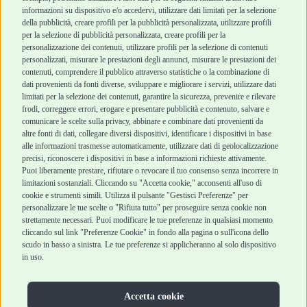
informazioni su dispositivo e/o accedervi, utilizzare dati limitati per la selezione
Robinson Pet Shop
Acquisti sicuri
della pubblicità, creare profili per la pubblicità personalizzata, utilizzare profili
per la selezione di pubblicità personalizzata, creare profili per la
Chi siamo
Termini e condizioni
personalizzazione dei contenuti, utilizzare profili per la selezione di contenuti
personalizzati, misurare le prestazioni degli annunci, misurare le prestazioni dei
Punti vendita
di vendita
contenuti, comprendere il pubblico attraverso statistiche o la combinazione di
Marchi
Cashback
dati provenienti da fonti diverse, sviluppare e migliorare i servizi, utilizzare dati
Blog
Metodi di
limitati per la selezione dei contenuti, garantire la sicurezza, prevenire e rilevare
Assistenza Robinson
pagamento
frodi, correggere errori, erogare e presentare pubblicità e contenuto, salvare e
Pet Shop
Recesso e Reso
comunicare le scelte sulla privacy, abbinare e combinare dati provenienti da
Offerte
Spedizioni
altre fonti di dati, collegare diversi dispositivi, identificare i dispositivi in base
alle informazioni trasmesse automaticamente, utilizzare dati di geolocalizzazione
Promozioni
precisi, riconoscere i dispositivi in base a informazioni richieste attivamente.
Recensioni Feedaty
Puoi liberamente prestare, rifiutare o revocare il tuo consenso senza incorrere in
limitazioni sostanziali. Cliccando su "Accetta cookie," acconsenti all'uso di
cookie e strumenti simili. Utilizza il pulsante "Gestisci Preferenze" per
personalizzare le tue scelte o "Rifiuta tutto" per proseguire senza cookie non
strettamente necessari. Puoi modificare le tue preferenze in qualsiasi momento
Robinson Pet Shop S.r.l.
Via V. Giovanni Schiaparelli, 21 – 47122 Forlì (FC)
cliccando sul link "Preferenze Cookie" in fondo alla pagina o sull'icona dello
P.iva 04095130409 | REA: FO 329541
scudo in basso a sinistra. Le tue preferenze si applicheranno al solo dispositivo
info@robinsonpetshop.it | Tel. 0543 096850
in uso.
www.robinsonpetshop.it srl è di proprietà di Robinson sas
(P.IVA 03366100406)
Copyright © 2025 Robinsonpetshop.it s.r.l. – Tutti i diritti
Accetta cookie
riservati |
Privacy Policy
|
Cookie Policy
| Creato da
Jump