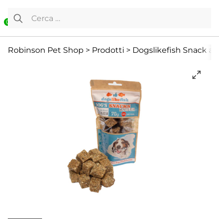
Vai al contenuto
Ricerca per:
0
Cane
Cani Mini
Prodotti per masticazione
Robinson Pet Shop
>
Prodotti
>
Dogslikefish Snack al 