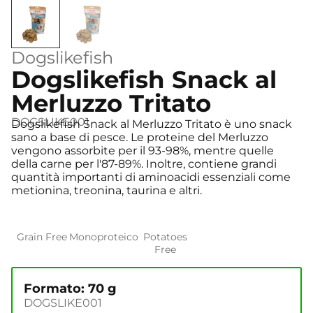
Dogslikefish
Dogslikefish Snack al
Merluzzo Tritato
DOGSLIKE001
Dogslikefish Snack al Merluzzo Tritato è uno snack
sano a base di pesce. Le proteine del Merluzzo
vengono assorbite per il 93-98%, mentre quelle
della carne per l'87-89%. Inoltre, contiene grandi
quantità importanti di aminoacidi essenziali come
metionina, treonina, taurina e altri.
Grain Free
Monoproteico
Potatoes
Free
Formato: 70 g
DOGSLIKE001