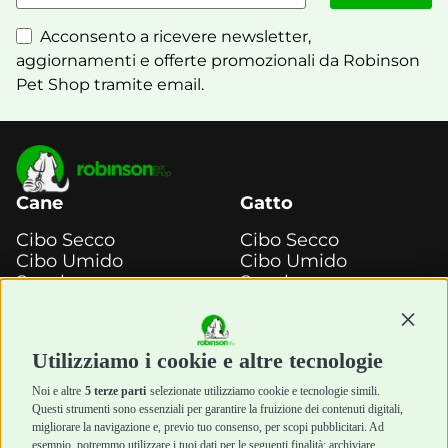
Acconsento a ricevere newsletter,
aggiornamenti e offerte promozionali da Robinson
Pet Shop tramite email.
Cane
Gatto
Cibo Secco
Cibo Secco
Cibo Umido
Cibo Umido
Snack e
Snack e
Masticazione
Masticazione
Continu
Diete Veterinarie
Diete Veterinarie
Cura e Salute
Cura e Salute
Utilizziamo i cookie e altre tecnologie
Igiene e Pulizia
Igiene e Pulizia
Accessori
Accessori
Noi e altre
5 terze parti
selezionate utilizziamo cookie e tecnologie simili.
Cani Mini
Top Quality
Questi strumenti sono essenziali per garantire la fruizione dei contenuti digitali,
Top Quality
migliorare la navigazione e, previo tuo consenso, per scopi pubblicitari. Ad
esempio, potremmo utilizzare i tuoi dati per le seguenti finalità: archiviare