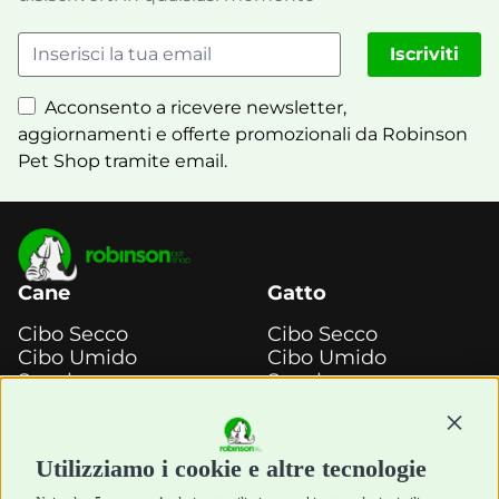
Iscriviti
Acconsento a ricevere newsletter,
aggiornamenti e offerte promozionali da Robinson
Pet Shop tramite email.
Cane
Gatto
Cibo Secco
Cibo Secco
Cibo Umido
Cibo Umido
Snack e
Snack e
Masticazione
Masticazione
Diete Veterinarie
Diete Veterinarie
Continu
Cura e Salute
Cura e Salute
Utilizziamo i cookie e altre tecnologie
Igiene e Pulizia
Igiene e Pulizia
Accessori
Accessori