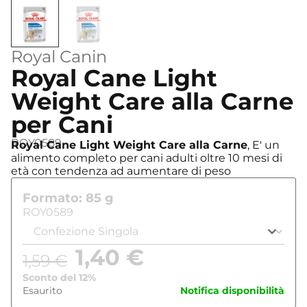
Royal Canin
Royal Cane Light
Weight Care alla Carne
per Cani
ROY0589
Royal Cane Light Weight Care alla Carne
, E' un
alimento completo per cani adulti oltre 10 mesi di
età con tendenza ad aumentare di peso
Formato: 85 g
ROY0589
1,40
€
1,59
€
Sconto del 12%
Esaurito
Notifica disponibilità