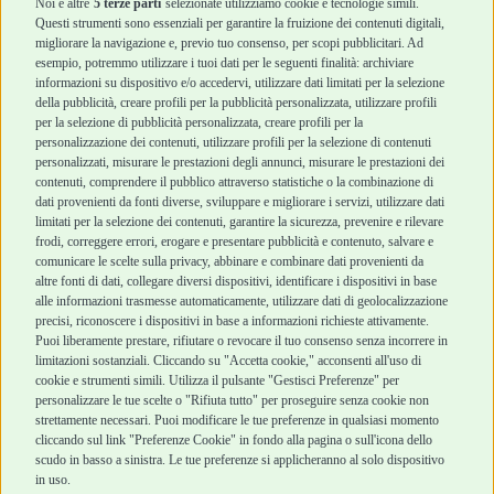
Noi e altre
5 terze parti
selezionate utilizziamo cookie e tecnologie simili.
Cani Mini
Top Quality
Questi strumenti sono essenziali per garantire la fruizione dei contenuti digitali,
Top Quality
migliorare la navigazione e, previo tuo consenso, per scopi pubblicitari. Ad
esempio, potremmo utilizzare i tuoi dati per le seguenti finalità: archiviare
informazioni su dispositivo e/o accedervi, utilizzare dati limitati per la selezione
Robinson Pet Shop
Acquisti sicuri
della pubblicità, creare profili per la pubblicità personalizzata, utilizzare profili
per la selezione di pubblicità personalizzata, creare profili per la
Chi siamo
Termini e condizioni
personalizzazione dei contenuti, utilizzare profili per la selezione di contenuti
personalizzati, misurare le prestazioni degli annunci, misurare le prestazioni dei
Punti vendita
di vendita
contenuti, comprendere il pubblico attraverso statistiche o la combinazione di
Marchi
Cashback
dati provenienti da fonti diverse, sviluppare e migliorare i servizi, utilizzare dati
Blog
Metodi di
limitati per la selezione dei contenuti, garantire la sicurezza, prevenire e rilevare
Assistenza Robinson
pagamento
frodi, correggere errori, erogare e presentare pubblicità e contenuto, salvare e
Pet Shop
Recesso e Reso
comunicare le scelte sulla privacy, abbinare e combinare dati provenienti da
Offerte
Spedizioni
altre fonti di dati, collegare diversi dispositivi, identificare i dispositivi in base
alle informazioni trasmesse automaticamente, utilizzare dati di geolocalizzazione
Promozioni
precisi, riconoscere i dispositivi in base a informazioni richieste attivamente.
Recensioni Feedaty
Puoi liberamente prestare, rifiutare o revocare il tuo consenso senza incorrere in
limitazioni sostanziali. Cliccando su "Accetta cookie," acconsenti all'uso di
cookie e strumenti simili. Utilizza il pulsante "Gestisci Preferenze" per
personalizzare le tue scelte o "Rifiuta tutto" per proseguire senza cookie non
Robinson Pet Shop S.r.l.
strettamente necessari. Puoi modificare le tue preferenze in qualsiasi momento
Via V. Giovanni Schiaparelli, 21 – 47122 Forlì (FC)
cliccando sul link "Preferenze Cookie" in fondo alla pagina o sull'icona dello
P.iva 04095130409 | REA: FO 329541
scudo in basso a sinistra. Le tue preferenze si applicheranno al solo dispositivo
info@robinsonpetshop.it | Tel. 0543 096850
in uso.
www.robinsonpetshop.it srl è di proprietà di Robinson sas