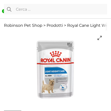
Vai al contenuto
Ricerca per:
0
Cane
Cani Mini
Cibo Umido
Robinson Pet Shop
>
Prodotti
>
Royal Cane Light Weig