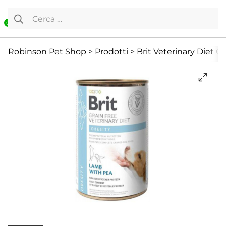
Vai al contenuto
Ricerca per:
0
Cane
Cani Mini
Cibo umido
Robinson Pet Shop
>
Prodotti
>
Brit Veterinary Diet O