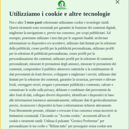
Continu
Diete Veterinarie
Diete Veterinarie
Cura e Salute
Cura e Salute
Utilizziamo i cookie e altre tecnologie
Igiene e Pulizia
Igiene e Pulizia
Accessori
Accessori
Noi e altre
5 terze parti
selezionate utilizziamo cookie e tecnologie simili.
Cani Mini
Top Quality
Questi strumenti sono essenziali per garantire la fruizione dei contenuti digitali,
Top Quality
migliorare la navigazione e, previo tuo consenso, per scopi pubblicitari. Ad
esempio, potremmo utilizzare i tuoi dati per le seguenti finalità: archiviare
informazioni su dispositivo e/o accedervi, utilizzare dati limitati per la selezione
Robinson Pet Shop
Acquisti sicuri
della pubblicità, creare profili per la pubblicità personalizzata, utilizzare profili
per la selezione di pubblicità personalizzata, creare profili per la
Chi siamo
Termini e condizioni
personalizzazione dei contenuti, utilizzare profili per la selezione di contenuti
personalizzati, misurare le prestazioni degli annunci, misurare le prestazioni dei
Punti vendita
di vendita
contenuti, comprendere il pubblico attraverso statistiche o la combinazione di
Marchi
Cashback
dati provenienti da fonti diverse, sviluppare e migliorare i servizi, utilizzare dati
Blog
Metodi di
limitati per la selezione dei contenuti, garantire la sicurezza, prevenire e rilevare
Assistenza Robinson
pagamento
frodi, correggere errori, erogare e presentare pubblicità e contenuto, salvare e
Pet Shop
Recesso e Reso
comunicare le scelte sulla privacy, abbinare e combinare dati provenienti da
Offerte
Spedizioni
altre fonti di dati, collegare diversi dispositivi, identificare i dispositivi in base
alle informazioni trasmesse automaticamente, utilizzare dati di geolocalizzazione
Promozioni
precisi, riconoscere i dispositivi in base a informazioni richieste attivamente.
Recensioni Feedaty
Puoi liberamente prestare, rifiutare o revocare il tuo consenso senza incorrere in
limitazioni sostanziali. Cliccando su "Accetta cookie," acconsenti all'uso di
cookie e strumenti simili. Utilizza il pulsante "Gestisci Preferenze" per
personalizzare le tue scelte o "Rifiuta tutto" per proseguire senza cookie non