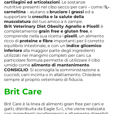
cartilagini ed articolazioni
. Le sostanze
nutritive presenti nel cibo secco per cani – come l’
L-
carneitina
– aiutano a
bruciare i grassi
ed a
supportare la
crescita e la salute della
muscolatura
del tuo amico a 4 zampe.
Brit Veterinary Diet Obesity Agnello e Piselli
è
completamente
grain free e gluten free
, e
comprende nella sua ricetta i
piselli
, un alimento
ricco di
proteine e fibre
importanti per il corretto
equilibrio intestinale, e con un
indice glicemico
inferiore
alla maggior parte degli ingredienti
utilizzati nei mangimi completi per cani. La
particolare formula permette di utilizzare il cibo
umido come
alimento di mantenimento
.
CONSIGLIO
: Si sconsiglia la somministrazione a
cuccioli, cani incinta o in allattamento. Chiedere
sempre al proprio veterinario di fiducia.
Brit Care
Brit Care è la linea di alimenti grain free per cani e
gatti, distribuita da Eagle S.r.l., che viene realizzata
con ingredienti ipoallergenici e altamente digeribili.