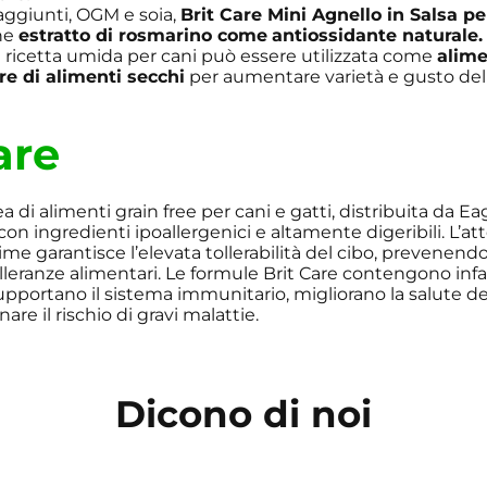
aggiunti, OGM e soia,
Brit Care Mini Agnello in Salsa pe
ne
estratto di rosmarino come
antiossidante naturale.
 ricetta umida per cani può essere utilizzata come
alime
e di alimenti secchi
per aumentare varietà e gusto dell
are
ea di alimenti grain free per cani e gatti, distribuita da Eagl
 con ingredienti ipoallergenici e altamente digeribili. L’a
ime garantisce l’elevata tollerabilità del cibo, prevenendo
olleranze alimentari. Le formule Brit Care contengono inf
upportano il sistema immunitario, migliorano la salute d
are il rischio di gravi malattie.
Dicono di noi