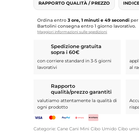
RAPPORTO QUALITÀ / PREZZO
INDIC
Ordina entro
3 ore, 1 minuti e 48 secondi
per
Bartolini consegna entro 1 giorno lavorativo.
Maggiori informazioni sulle spedizioni
Spedizione gratuita
sopra i 60€
con corriere standard in 3-5 giorni
appl
lavorativi
al r
Rapporto
qualità/prezzo garantiti
valutiamo attentamente la qualità di
Acc
ogni prodotto
risp
Categorie:
Cane
Cani Mini
Cibo Umido
Cibo umi