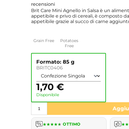
recensioni
Brit Care Mini Agnello in Salsa è un alime
appetibile e privo di cereali, è composto da
appetibile grazie al succo di carne aggiunto
Grain Free
Potatoes
Free
Formato: 85 g
BRITC0406
1,70
€
Disponibile
Aggiun
★
★
★
★
★
OTTIMO
★
★