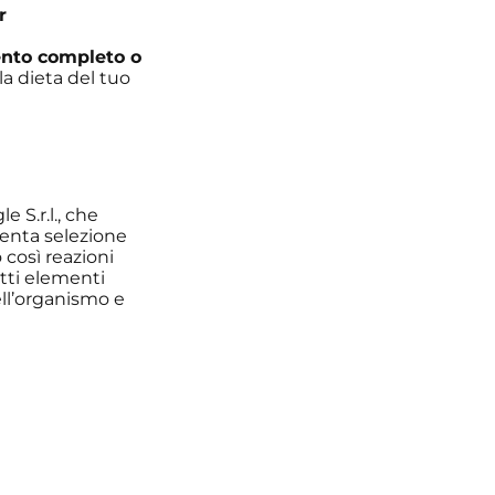
r
nto completo o
a dieta del tuo
e S.r.l., che
ttenta selezione
 così reazioni
atti elementi
ell’organismo e