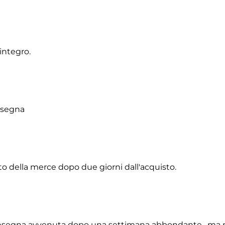
integro.
onsegna
to della merce dopo due giorni dall'acquisto.
 consegna avvenuta dopo una settimana abbondante , ma 