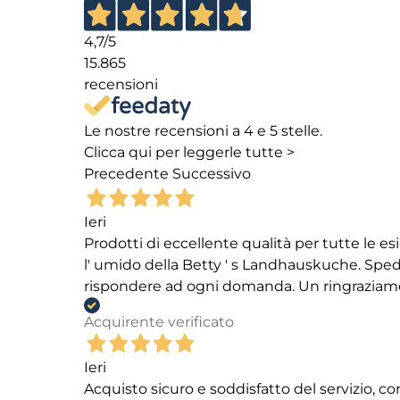
4,7
/5
15.865
recensioni
Le nostre recensioni a 4 e 5 stelle.
Clicca qui per leggerle tutte >
Precedente
Successivo
Ieri
Prodotti di eccellente qualità per tutte le es
l' umido della Betty ' s Landhauskuche. Spediz
rispondere ad ogni domanda. Un ringraziamento
Acquirente verificato
Ieri
Acquisto sicuro e soddisfatto del servizio, c