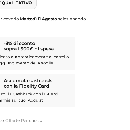
E QUALITATIVO
 riceverlo
Martedì
11 Agosto
selezionando
-3% di sconto
sopra i 300€ di spesa
icato automaticamente al carrello
aggiungimento della soglia
Accumula cashback
con la Fidelity Card
umula Cashback con l’E-Card
armia sui tuoi Acquisti
do
Offerte
Per cuccioli