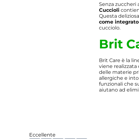
Senza zuccheri 
Cuccioli
contie
Questa deliziosa
come integrator
cucciolo.
Brit C
Brit Care è la lin
viene realizzata
delle materie pr
allergiche e int
funzionali che s
aiutano ad elimin
Eccellente