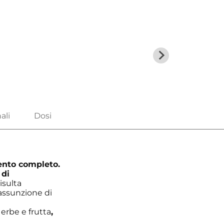
ento completo.
 di
isulta
assunzione di
 erbe e frutta
,