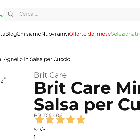
Ricerca per:
ita
Blog
Chi siamo
Nuovi arrivi
O
f
f
e
r
t
e
d
e
l
m
e
s
e
S
e
l
e
z
i
o
n
a
t
i
i Agnello in Salsa per Cuccioli
Brit Care
Brit Care Mi
Salsa per Cu
BRITC0406
5,0
/5
1