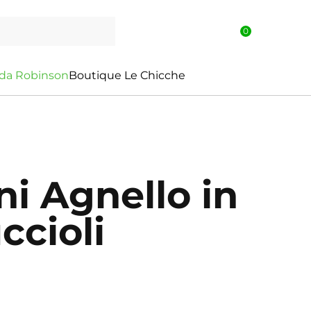
0
d
a
R
o
b
i
n
s
o
n
Boutique Le Chicche
ni Agnello in
ccioli