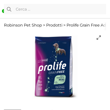
Vai al contenuto
Ricerca per:
0
Cane
Cani Mini
Cibo Secco
Robinson Pet Shop
>
Prodotti
>
Prolife Grain Free Adu