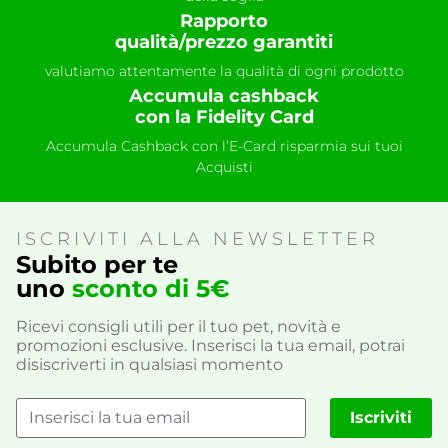
Rapporto
qualità/prezzo garantiti
valutiamo attentamente la qualità di ogni prodotto
Accumula cashback
con la Fidelity Card
Accumula Cashback con l’E-Card risparmia sui tuoi
Acquisti
ISCRIVITI ALLA NEWSLETTER
Subito per te
uno
sconto di 5€
Ricevi consigli utili per il tuo pet, novità e
promozioni esclusive. Inserisci la tua email, potrai
disiscriverti in qualsiasi momento
Iscriviti