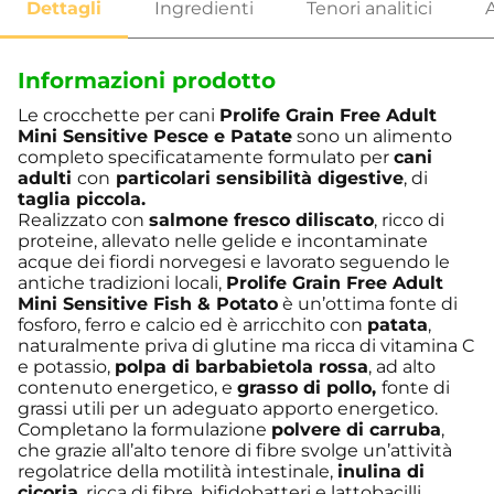
Informazioni prodotto
Le crocchette per cani
Prolife Grain Free Adult
Mini Sensitive Pesce e Patate
sono un alimento
completo specificatamente formulato per
cani
adulti
con
particolari sensibilità digestive
, di
taglia piccola.
Realizzato con
salmone fresco diliscato
, ricco di
proteine, allevato nelle gelide e incontaminate
acque dei fiordi norvegesi e lavorato seguendo le
antiche tradizioni locali,
Prolife Grain Free Adult
Mini Sensitive Fish & Potato
è un’ottima fonte di
fosforo, ferro e calcio ed è arricchito con
patata
,
naturalmente priva di glutine ma ricca di vitamina C
e potassio,
polpa di barbabietola rossa
, ad alto
contenuto energetico, e
grasso di pollo,
fonte di
grassi utili per un adeguato apporto energetico.
Completano la formulazione
polvere di carruba
,
che grazie all’alto tenore di fibre svolge un’attività
regolatrice della motilità intestinale,
inulina di
cicoria
, ricca di fibre, bifidobatteri e lattobacilli,