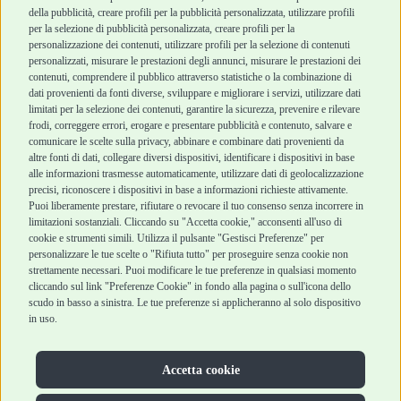
Robinson Pet Shop
Acquisti sicuri
della pubblicità, creare profili per la pubblicità personalizzata, utilizzare profili
per la selezione di pubblicità personalizzata, creare profili per la
Chi siamo
Termini e condizioni
personalizzazione dei contenuti, utilizzare profili per la selezione di contenuti
personalizzati, misurare le prestazioni degli annunci, misurare le prestazioni dei
Punti vendita
di vendita
contenuti, comprendere il pubblico attraverso statistiche o la combinazione di
Marchi
Cashback
dati provenienti da fonti diverse, sviluppare e migliorare i servizi, utilizzare dati
Blog
Metodi di
limitati per la selezione dei contenuti, garantire la sicurezza, prevenire e rilevare
Assistenza Robinson
pagamento
frodi, correggere errori, erogare e presentare pubblicità e contenuto, salvare e
Pet Shop
Recesso e Reso
comunicare le scelte sulla privacy, abbinare e combinare dati provenienti da
Offerte
Spedizioni
altre fonti di dati, collegare diversi dispositivi, identificare i dispositivi in base
alle informazioni trasmesse automaticamente, utilizzare dati di geolocalizzazione
Promozioni
precisi, riconoscere i dispositivi in base a informazioni richieste attivamente.
Recensioni Feedaty
Puoi liberamente prestare, rifiutare o revocare il tuo consenso senza incorrere in
limitazioni sostanziali. Cliccando su "Accetta cookie," acconsenti all'uso di
cookie e strumenti simili. Utilizza il pulsante "Gestisci Preferenze" per
personalizzare le tue scelte o "Rifiuta tutto" per proseguire senza cookie non
Robinson Pet Shop S.r.l.
strettamente necessari. Puoi modificare le tue preferenze in qualsiasi momento
Via V. Giovanni Schiaparelli, 21 – 47122 Forlì (FC)
cliccando sul link "Preferenze Cookie" in fondo alla pagina o sull'icona dello
P.iva 04095130409 | REA: FO 329541
scudo in basso a sinistra. Le tue preferenze si applicheranno al solo dispositivo
info@robinsonpetshop.it | Tel. 0543 096850
in uso.
www.robinsonpetshop.it srl è di proprietà di Robinson sas
(P.IVA 03366100406)
Copyright © 2025 Robinsonpetshop.it s.r.l. – Tutti i diritti
Accetta cookie
riservati |
Privacy Policy
|
Cookie Policy
| Creato da
Jump