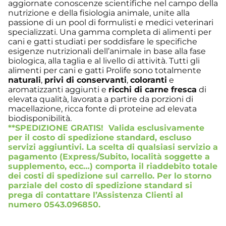
aggiornate conoscenze scientifiche nel campo della
nutrizione e della fisiologia animale, unite alla
passione di un pool di formulisti e medici veterinari
specializzati. Una gamma completa di alimenti per
cani e gatti studiati per soddisfare le specifiche
esigenze nutrizionali dell’animale in base alla fase
biologica, alla taglia e al livello di attività. Tutti gli
alimenti per cani e gatti Prolife sono totalmente
naturali
,
privi di conservanti
,
coloranti
e
aromatizzanti aggiunti e
ricchi di carne fresca
di
elevata qualità, lavorata a partire da porzioni di
macellazione, ricca fonte di proteine ad elevata
biodisponibilità.
**SPEDIZIONE GRATIS! Valida esclusivamente
per il costo di spedizione standard, escluso
servizi aggiuntivi. La scelta di qualsiasi servizio a
pagamento (Express/Subito, località soggette a
supplemento, ecc…) comporta il riaddebito totale
dei costi di spedizione sul carrello. Per lo storno
parziale del costo di spedizione standard si
prega di contattare l’Assistenza Clienti al
numero 0543.096850.