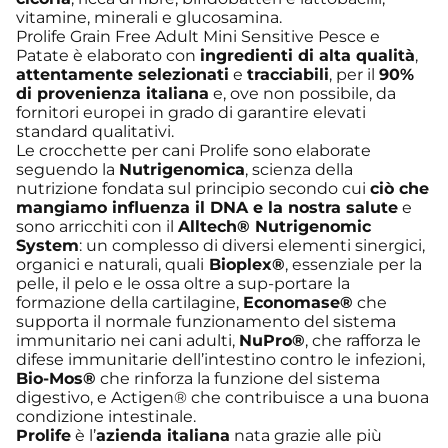
vitamine, minerali e glucosamina.
Prolife Grain Free Adult Mini Sensitive Pesce e
Patate è elaborato con
ingredienti di alta qualità
,
attentamente selezionati
e
tracciabili
, per il
90%
di provenienza italiana
e, ove non possibile, da
fornitori europei in grado di garantire elevati
standard qualitativi.
Le crocchette per cani Prolife sono elaborate
seguendo la
Nutrigenomica
, scienza della
nutrizione fondata sul principio secondo cui
ciò che
mangiamo influenza il DNA e la nostra salute
e
sono arricchiti con il
Alltech® Nutrigenomic
System
: un complesso di diversi elementi sinergici,
organici e naturali, quali
Bioplex®
, essenziale per la
pelle, il pelo e le ossa oltre a sup-portare la
formazione della cartilagine,
Economase®
che
supporta il normale funzionamento del sistema
immunitario nei cani adulti,
NuPro®
, che rafforza le
difese immunitarie dell’intestino contro le infezioni,
Bio-Mos®
che rinforza la funzione del sistema
digestivo, e Actigen® che contribuisce a una buona
condizione intestinale.
Prolife
è l’
azienda italiana
nata grazie alle più