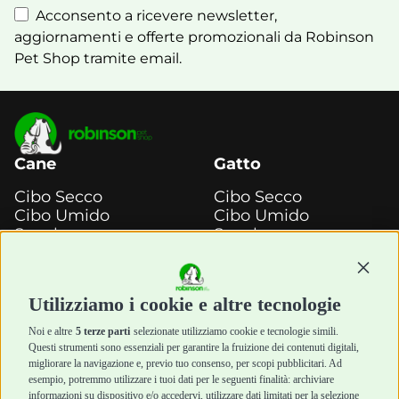
Acconsento a ricevere newsletter,
aggiornamenti e offerte promozionali da Robinson
Pet Shop tramite email.
Cane
Gatto
Cibo Secco
Cibo Secco
Cibo Umido
Cibo Umido
Snack e
Snack e
Masticazione
Masticazione
Diete Veterinarie
Diete Veterinarie
Continu
Cura e Salute
Cura e Salute
Utilizziamo i cookie e altre tecnologie
Igiene e Pulizia
Igiene e Pulizia
Accessori
Accessori
Noi e altre
5 terze parti
selezionate utilizziamo cookie e tecnologie simili.
Cani Mini
Top Quality
Questi strumenti sono essenziali per garantire la fruizione dei contenuti digitali,
Top Quality
migliorare la navigazione e, previo tuo consenso, per scopi pubblicitari. Ad
esempio, potremmo utilizzare i tuoi dati per le seguenti finalità: archiviare
informazioni su dispositivo e/o accedervi, utilizzare dati limitati per la selezione