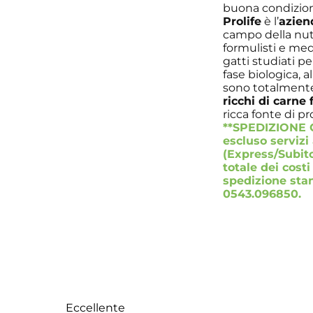
buona condizion
Prolife
è l’
azien
campo della nutr
formulisti e med
gatti studiati pe
fase biologica, al
sono totalmen
ricchi di carne 
ricca fonte di pr
**SPEDIZIONE G
escluso servizi
(Express/Subito
totale dei costi
spedizione stan
0543.096850.
Eccellente