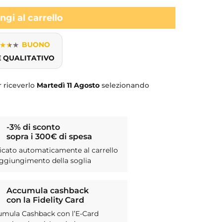
gi al carrello
★
★
★
BUONO
E QUALITATIVO
r riceverlo
Martedì
11 Agosto
selezionando
-3% di sconto
sopra i 300€ di spesa
icato automaticamente al carrello
aggiungimento della soglia
Accumula cashback
con la Fidelity Card
umula Cashback con l’E-Card