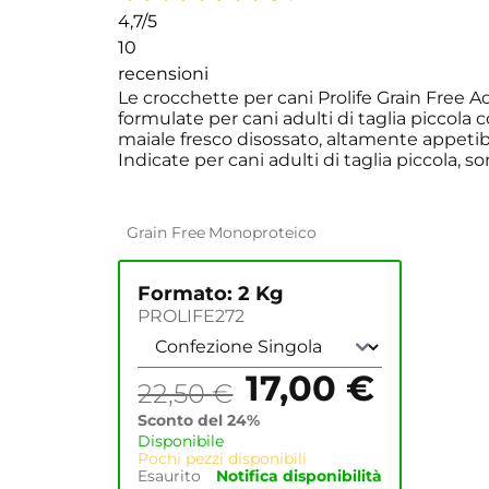
4,7
/5
10
recensioni
Le crocchette per cani Prolife Grain Free A
formulate per cani adulti di taglia piccola c
maiale fresco disossato, altamente appetibil
Indicate per cani adulti di taglia piccola, so
Grain Free
Monoproteico
Formato: 2 Kg
PROLIFE272
17,00
€
22,50
€
Sconto del 24%
Disponibile
Pochi pezzi disponibili
Esaurito
Notifica disponibilità