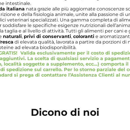
e intestinale.
da italiana
nata grazie alle più aggiornate conoscenze sc
izione e della fisiologia animale, unite alla passione di u
ici veterinari specializzati. Una gamma completa di alime
r soddisfare le specifiche esigenze nutrizionali dell’anima
la taglia e al livello di attività. Tutti gli alimenti per cani e 
te
naturali
,
privi di conservanti
,
coloranti
e aromatizzanti
fresca
di elevata qualità, lavorata a partire da porzioni di
oteine ad elevata biodisponibilità.
RATIS! Valida esclusivamente per il costo di spedizi
 aggiuntivi. La scelta di qualsiasi servizio a pagamen
, località soggette a supplemento, ecc…) comporta il
 di spedizione sul carrello. Per lo storno parziale del c
dard si prega di contattare l’Assistenza Clienti al n
Dicono di noi