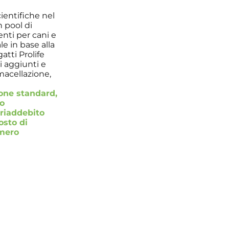
ientifiche nel
n pool di
nti per cani e
le in base alla
gatti Prolife
 aggiunti e
 macellazione,
one standard,
to
 riaddebito
osto di
umero