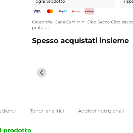
ogni prodotto
risp
Categorie:
Cane
Cani Mini
Cibo Secco
Cibo secc
gratuita
Spesso acquistati insieme
i prodotto