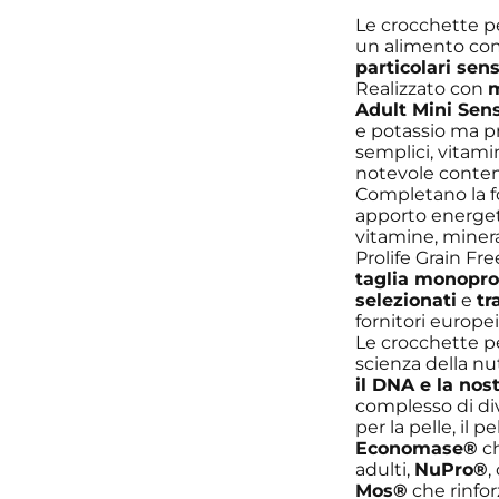
Le crocchette p
un alimento co
particolari sens
Realizzato con
m
Adult Mini Sens
e potassio ma pr
semplici, vitamin
notevole conte
Completano la 
apporto energet
vitamine, miner
Prolife Grain Fr
taglia monopro
selezionati
e
tr
fornitori europei
Le crocchette pe
scienza della nu
il DNA e la nos
complesso di dive
per la pelle, il 
Economase®
ch
adulti,
NuPro®
,
Mos®
che rinfor