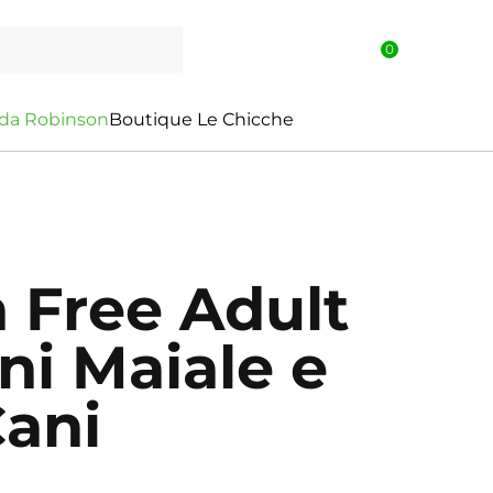
0
d
a
R
o
b
i
n
s
o
n
Boutique Le Chicche
n Free Adult
ni Maiale e
Cani