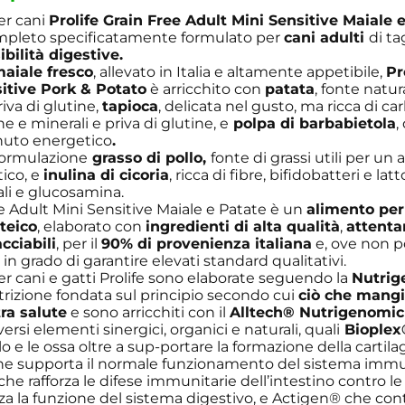
er cani
Prolife Grain Free Adult Mini Sensitive Maiale 
mpleto specificatamente formulato per
cani adulti
di ta
ibilità digestive
.
aiale fresco
, allevato in Italia e altamente appetibile,
Pr
itive Pork
& Potato
è arricchito con
patata
, fonte natur
iva di glutine,
tapioca
, delicata nel gusto, ma ricca di ca
e e minerali e priva di glutine, e
polpa di barbabietola
,
nuto energetico
.
formulazione
grasso di pollo,
fonte di grassi utili per un
ico, e
inulina di cicoria
, ricca di fibre, bifidobatteri e latto
ali e glucosamina.
ee Adult Mini Sensitive Maiale e Patate è un
alimento per 
teico
, elaborato con
ingredienti di alta qualità
,
attent
acciabili
, per il
90% di provenienza italiana
e, ove non po
 in grado di garantire elevati standard qualitativi.
r cani e gatti Prolife sono elaborate seguendo la
Nutrig
trizione fondata sul principio secondo cui
ciò che mang
tra salute
e sono arricchiti con il
Alltech® Nutrigenomi
rsi elementi sinergici, organici e naturali, quali
Bioplex
pelo e le ossa oltre a sup-portare la formazione della cartila
e supporta il normale funzionamento del sistema immun
 che rafforza le difese immunitarie dell’intestino contro le
za la funzione del sistema digestivo, e Actigen® che con