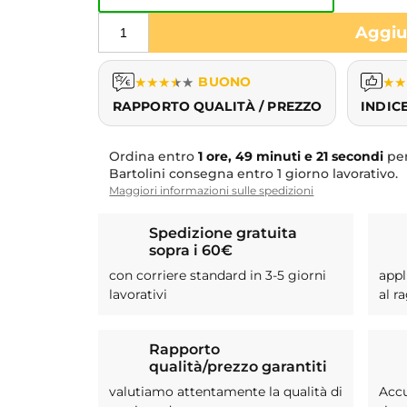
Aggiun
★
★
★
★
★
BUONO
★
★
RAPPORTO QUALITÀ / PREZZO
INDIC
Ordina entro
1 ore, 49 minuti e 20 secondi
pe
Bartolini consegna entro 1 giorno lavorativo.
Maggiori informazioni sulle spedizioni
Spedizione gratuita
sopra i 60€
con corriere standard in 3-5 giorni
appl
lavorativi
al r
Rapporto
qualità/prezzo garantiti
valutiamo attentamente la qualità di
Acc