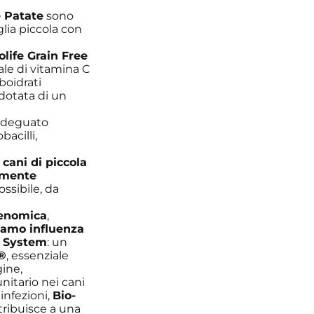
e Patate
sono
glia piccola con
olife
Grain Free
ale di vitamina C
rboidrati
 dotata di un
 adeguato
bacilli,
cani di piccola
amente
ssibile, da
enomica
,
iamo influenza
c System
: un
®
, essenziale
gine,
itario nei cani
 infezioni,
Bio-
tribuisce a una