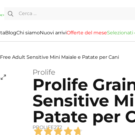
Ricerca per:
ita
Blog
Chi siamo
Nuovi arrivi
O
f
f
e
r
t
e
d
e
l
m
e
s
e
S
e
l
e
z
i
o
n
a
t
i
n Free Adult Sensitive Mini Maiale e Patate per Cani
Prolife
Prolife Grai
Sensitive Mi
Patate per 
PROLIFE272