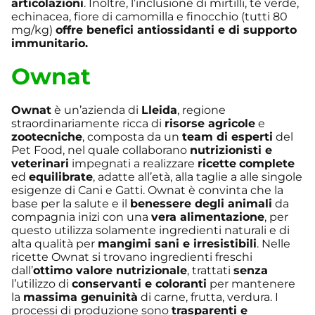
articolazioni
. Inoltre, l’inclusione di mirtilli, tè verde,
echinacea, fiore di camomilla e finocchio (tutti 80
mg/kg)
offre benefici antiossidanti e di supporto
immunitario.
Ownat
Ownat
è un’azienda di
Lleida
, regione
straordinariamente ricca di
risorse agricole
e
zootecniche
, composta da un
team di esperti
del
Pet Food, nel quale collaborano
nutrizionisti e
veterinari
impegnati a realizzare
ricette
complete
ed
equilibrate
, adatte all’età, alla taglie a alle singole
esigenze di Cani e Gatti. Ownat è convinta che la
base per la salute e il
benessere degli animali
da
compagnia inizi con una
vera alimentazione
, per
questo utilizza solamente ingredienti naturali e di
alta qualità per
mangimi sani e irresistibili
. Nelle
ricette Ownat si trovano ingredienti freschi
dall’
ottimo valore nutrizionale
, trattati
senza
l’utilizzo di
conservanti e coloranti
per mantenere
la
massima genuinità
di carne, frutta, verdura. I
processi di produzione sono
trasparenti e