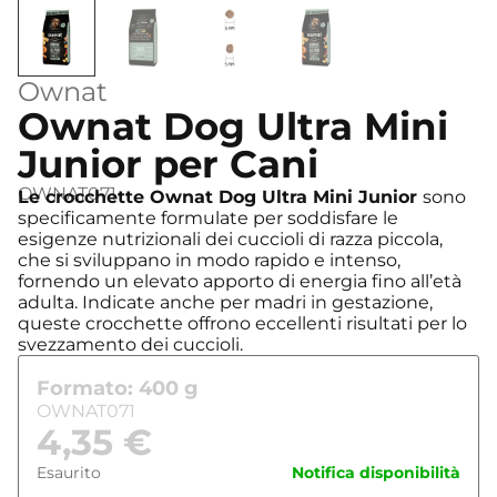
Ownat
Ownat Dog Ultra Mini
Junior per Cani
OWNAT071
Le crocchette Ownat Dog Ultra Mini Junior
sono
specificamente formulate per soddisfare le
esigenze nutrizionali dei cuccioli di razza piccola,
che si sviluppano in modo rapido e intenso,
fornendo un elevato apporto di energia fino all’età
adulta. Indicate anche per madri in gestazione,
queste crocchette offrono eccellenti risultati per lo
svezzamento dei cuccioli.
Formato: 400 g
OWNAT071
4,35
€
Esaurito
Notifica disponibilità