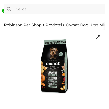
Vai al contenuto
Ricerca per:
0
Cane
Cani Mini
Cibo secco
Robinson Pet Shop
>
Prodotti
>
Ownat Dog Ultra Mini 