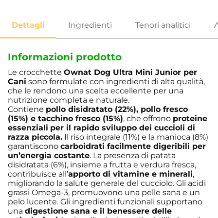
Informazioni prodotto
Le crocchette
Ownat Dog Ultra Mini Junior per
Cani
sono formulate con ingredienti di alta qualità,
che le rendono una scelta eccellente per una
nutrizione completa e naturale.
Contiene
pollo disidratato (22%), pollo fresco
(15%) e tacchino fresco (15%)
, che offrono
proteine
essenziali
per il rapido sviluppo dei cuccioli di
razza piccola.
Il riso integrale (11%) e la manioca (8%)
garantiscono
carboidrati facilmente digeribili per
un’energia costante
. La presenza di patata
disidratata (6%), insieme a frutta e verdura fresca,
contribuisce all’
apporto di vitamine e minerali
,
migliorando la salute generale del cucciolo. Gli acidi
grassi Omega-3, promuovono una pelle sana e un
pelo lucente. Gli ingredienti funzionali supportano
una
digestione sana e il benessere delle