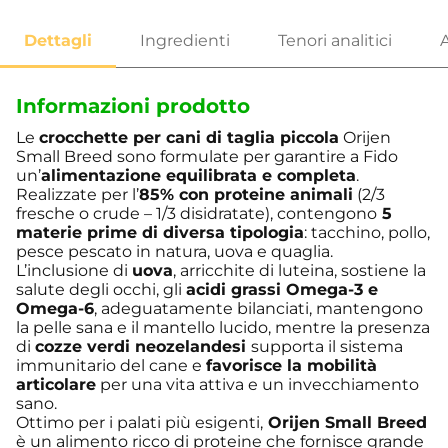
Informazioni prodotto
Le
crocchette per cani di taglia piccola
Orijen
Small Breed sono formulate per garantire a Fido
un’
alimentazione equilibrata e completa
.
Realizzate per l’
85% con proteine animali
(2/3
fresche o crude – 1/3 disidratate), contengono
5
materie prime di diversa tipologia
: tacchino, pollo,
pesce pescato in natura, uova e quaglia.
L’inclusione di
uova
,
arricchite di luteina
, sostiene la
salute degli occhi, gli
acidi grassi Omega-3 e
Omega-6
, adeguatamente bilanciati, mantengono
la pelle sana e il mantello lucido, mentre la presenza
di
cozze verdi neozelandesi
supporta il sistema
immunitario del cane e
favorisce la mobilità
articolare
per una vita attiva e un invecchiamento
sano.
Ottimo per i palati più esigenti,
Orijen Small Breed
è un alimento ricco di proteine che fornisce grande