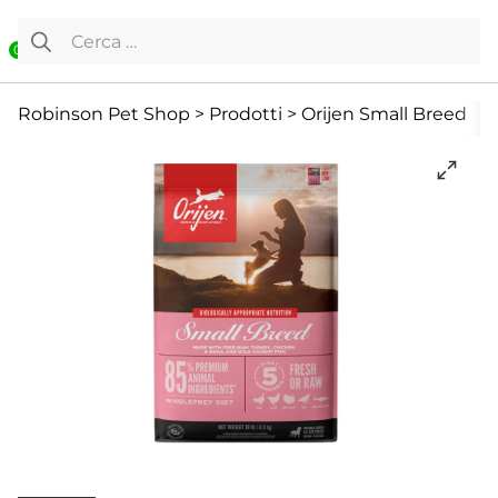
Vai al contenuto
Ricerca per:
0
Cane
Cani Mini
Cibo Secco
Robinson Pet Shop
>
Prodotti
>
Orijen Small Breed