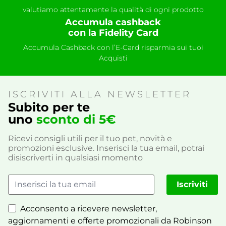
valutiamo attentamente la qualità di ogni prodotto
Accumula cashback
con la Fidelity Card
Accumula Cashback con l’E-Card risparmia sui tuoi
Acquisti
ISCRIVITI ALLA NEWSLETTER
Subito per te
uno
sconto di 5€
Ricevi consigli utili per il tuo pet, novità e
promozioni esclusive. Inserisci la tua email, potrai
disiscriverti in qualsiasi momento
Iscriviti
Acconsento a ricevere newsletter,
aggiornamenti e offerte promozionali da Robinson