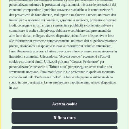
personalizzati, misurare le prestazioni degli annunci, misurare le prestazioni dei
Punti vendita
di vendita
contenuti, comprendere il pubblico attraverso statistiche o la combinazione di
Marchi
Cashback
dati provenienti da fonti diverse, sviluppare e migliorare i servizi, utilizzare dati
Blog
Metodi di
limitati per la selezione dei contenuti, garantire la sicurezza, prevenire e rilevare
Assistenza Robinson
pagamento
frodi, correggere errori, erogare e presentare pubblicità e contenuto, salvare e
Pet Shop
Recesso e Reso
comunicare le scelte sulla privacy, abbinare e combinare dati provenienti da
Offerte
Spedizioni
altre fonti di dati, collegare diversi dispositivi, identificare i dispositivi in base
alle informazioni trasmesse automaticamente, utilizzare dati di geolocalizzazione
Promozioni
precisi, riconoscere i dispositivi in base a informazioni richieste attivamente.
Recensioni Feedaty
Puoi liberamente prestare, rifiutare o revocare il tuo consenso senza incorrere in
limitazioni sostanziali. Cliccando su "Accetta cookie," acconsenti all'uso di
cookie e strumenti simili. Utilizza il pulsante "Gestisci Preferenze" per
personalizzare le tue scelte o "Rifiuta tutto" per proseguire senza cookie non
strettamente necessari. Puoi modificare le tue preferenze in qualsiasi momento
Robinson Pet Shop S.r.l.
Via V. Giovanni Schiaparelli, 21 – 47122 Forlì (FC)
cliccando sul link "Preferenze Cookie" in fondo alla pagina o sull'icona dello
P.iva 04095130409 | REA: FO 329541
scudo in basso a sinistra. Le tue preferenze si applicheranno al solo dispositivo
info@robinsonpetshop.it | Tel. 0543 096850
in uso.
www.robinsonpetshop.it srl è di proprietà di Robinson sas
(P.IVA 03366100406)
Copyright © 2025 Robinsonpetshop.it s.r.l. – Tutti i diritti
Accetta cookie
riservati |
Privacy Policy
|
Cookie Policy
| Creato da
Jump
Rifiuta tutto