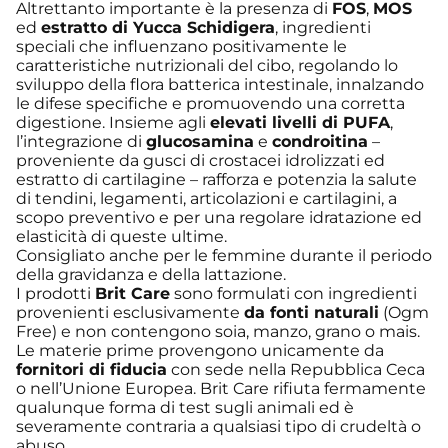
Altrettanto importante è la presenza di
FOS
,
MOS
ed
estratto di Yucca Schidigera
, ingredienti
speciali che influenzano positivamente le
caratteristiche nutrizionali del cibo, regolando lo
sviluppo della flora batterica intestinale, innalzando
le difese specifiche e promuovendo una corretta
digestione. Insieme agli
elevati livelli di PUFA
,
l’integrazione di
glucosamina
e
condroitina
–
proveniente da gusci di crostacei idrolizzati ed
estratto di cartilagine – rafforza e potenzia la salute
di tendini, legamenti, articolazioni e cartilagini, a
scopo preventivo e per una regolare idratazione ed
elasticità di queste ultime.
Consigliato anche per le femmine durante il periodo
della gravidanza e della lattazione.
I prodotti
Brit Care
sono formulati con ingredienti
provenienti esclusivamente
da fonti naturali
(Ogm
Free) e non contengono soia, manzo, grano o mais.
Le materie prime provengono unicamente da
fornitori di fiducia
con sede nella Repubblica Ceca
o nell’Unione Europea. Brit Care rifiuta fermamente
qualunque forma di test sugli animali ed è
severamente contraria a qualsiasi tipo di crudeltà o
abuso.