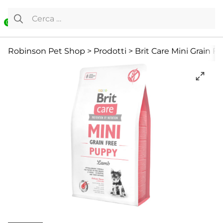
Vai al contenuto
Ricerca per:
0
Cane
Cani Mini
Cibo Secco
Robinson Pet Shop
>
Prodotti
>
Brit Care Mini Grain 