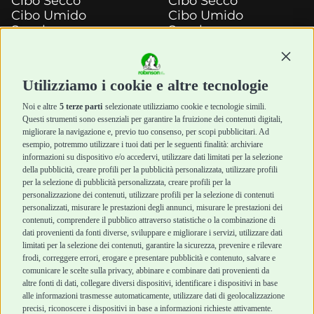
Cibo Secco
Cibo Secco
Cibo Umido
Cibo Umido
Snack e
Snack e
Masticazione
Masticazione
Continu
Diete Veterinarie
Diete Veterinarie
Cura e Salute
Cura e Salute
Utilizziamo i cookie e altre tecnologie
Igiene e Pulizia
Igiene e Pulizia
Accessori
Accessori
Noi e altre
5 terze parti
selezionate utilizziamo cookie e tecnologie simili.
Cani Mini
Top Quality
Questi strumenti sono essenziali per garantire la fruizione dei contenuti digitali,
Top Quality
migliorare la navigazione e, previo tuo consenso, per scopi pubblicitari. Ad
esempio, potremmo utilizzare i tuoi dati per le seguenti finalità: archiviare
informazioni su dispositivo e/o accedervi, utilizzare dati limitati per la selezione
Robinson Pet Shop
Acquisti sicuri
della pubblicità, creare profili per la pubblicità personalizzata, utilizzare profili
per la selezione di pubblicità personalizzata, creare profili per la
Chi siamo
Termini e condizioni
personalizzazione dei contenuti, utilizzare profili per la selezione di contenuti
personalizzati, misurare le prestazioni degli annunci, misurare le prestazioni dei
Punti vendita
di vendita
contenuti, comprendere il pubblico attraverso statistiche o la combinazione di
Marchi
Cashback
dati provenienti da fonti diverse, sviluppare e migliorare i servizi, utilizzare dati
Blog
Metodi di
limitati per la selezione dei contenuti, garantire la sicurezza, prevenire e rilevare
Assistenza Robinson
pagamento
frodi, correggere errori, erogare e presentare pubblicità e contenuto, salvare e
Pet Shop
Recesso e Reso
comunicare le scelte sulla privacy, abbinare e combinare dati provenienti da
Offerte
Spedizioni
altre fonti di dati, collegare diversi dispositivi, identificare i dispositivi in base
alle informazioni trasmesse automaticamente, utilizzare dati di geolocalizzazione
Promozioni
precisi, riconoscere i dispositivi in base a informazioni richieste attivamente.