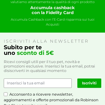
valutiamo attentamente la qualità di ogni prodotto
Accumula cashback
con la Fidelity Card
Accumula Cashback con l’E-Card risparmia sui tuoi
Acquisti
ISCRIVITI ALLA NEWSLETTER
Subito per te
uno
sconto di 5€
Ricevi consigli utili per il tuo pet, novità e
promozioni esclusive. Inserisci la tua email, potrai
disiscriverti in qualsiasi momento
Iscriviti
Acconsento a ricevere newsletter,
aggiornamenti e offerte promozionali da Robinson