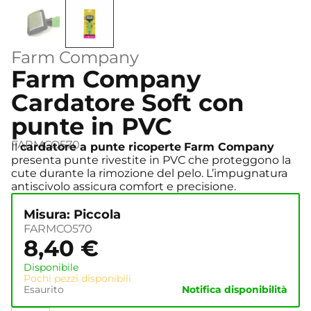
Farm Company
Farm Company
Cardatore Soft con
punte in PVC
FARMCO570
Il
cardatore a punte ricoperte
Farm Company
presenta punte rivestite in PVC che proteggono la
cute durante la rimozione del pelo. L’impugnatura
antiscivolo assicura comfort e precisione.
Misura: Piccola
FARMCO570
8,40
€
Disponibile
Pochi pezzi disponibili
Esaurito
Notifica disponibilità