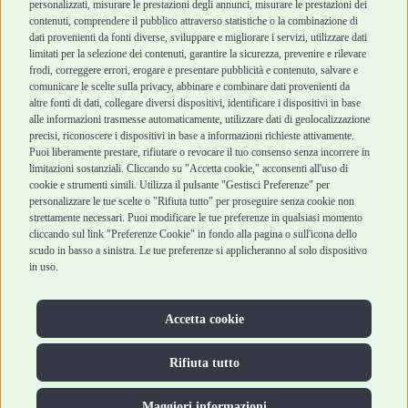
personalizzati, misurare le prestazioni degli annunci, misurare le prestazioni dei
Punti vendita
di vendita
contenuti, comprendere il pubblico attraverso statistiche o la combinazione di
Marchi
Cashback
dati provenienti da fonti diverse, sviluppare e migliorare i servizi, utilizzare dati
Blog
Metodi di
limitati per la selezione dei contenuti, garantire la sicurezza, prevenire e rilevare
Assistenza Robinson
pagamento
frodi, correggere errori, erogare e presentare pubblicità e contenuto, salvare e
Pet Shop
Recesso e Reso
comunicare le scelte sulla privacy, abbinare e combinare dati provenienti da
Offerte
Spedizioni
altre fonti di dati, collegare diversi dispositivi, identificare i dispositivi in base
alle informazioni trasmesse automaticamente, utilizzare dati di geolocalizzazione
Promozioni
precisi, riconoscere i dispositivi in base a informazioni richieste attivamente.
Recensioni Feedaty
Puoi liberamente prestare, rifiutare o revocare il tuo consenso senza incorrere in
limitazioni sostanziali. Cliccando su "Accetta cookie," acconsenti all'uso di
cookie e strumenti simili. Utilizza il pulsante "Gestisci Preferenze" per
personalizzare le tue scelte o "Rifiuta tutto" per proseguire senza cookie non
strettamente necessari. Puoi modificare le tue preferenze in qualsiasi momento
Robinson Pet Shop S.r.l.
Via V. Giovanni Schiaparelli, 21 – 47122 Forlì (FC)
cliccando sul link "Preferenze Cookie" in fondo alla pagina o sull'icona dello
P.iva 04095130409 | REA: FO 329541
scudo in basso a sinistra. Le tue preferenze si applicheranno al solo dispositivo
info@robinsonpetshop.it | Tel. 0543 096850
in uso.
www.robinsonpetshop.it srl è di proprietà di Robinson sas
(P.IVA 03366100406)
Copyright © 2025 Robinsonpetshop.it s.r.l. – Tutti i diritti
Accetta cookie
riservati |
Privacy Policy
|
Cookie Policy
| Creato da
Jump
Rifiuta tutto
Maggiori informazioni