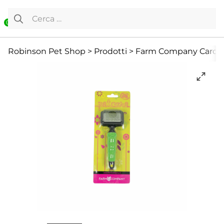
Vai al contenuto
Ricerca per:
0
Accessori
Attrezzature Toelettatura
Cane
Robinson Pet Shop
>
Prodotti
>
Farm Company Cardato