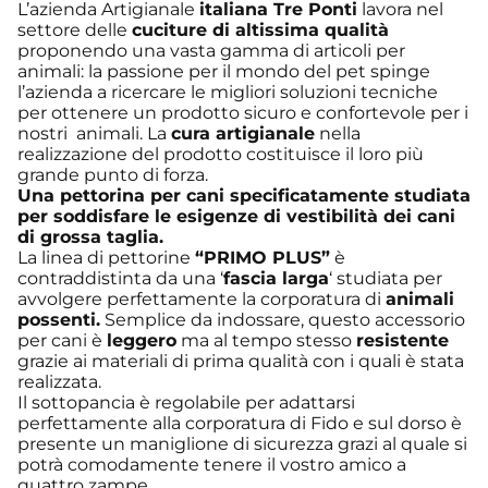
L’azienda Artigianale
italiana Tre Ponti
lavora nel
settore delle
cuciture di altissima qualità
proponendo una vasta gamma di articoli per
animali: la passione per il mondo del pet spinge
l’azienda a ricercare le migliori soluzioni tecniche
per ottenere un prodotto sicuro e confortevole per i
nostri animali. La
cura artigianale
nella
realizzazione del prodotto costituisce il loro più
grande punto di forza.
Una pettorina per cani specificatamente studiata
per soddisfare le esigenze di vestibilità dei cani
di grossa taglia.
La linea di pettorine
“PRIMO PLUS”
è
contraddistinta da una ‘
fascia larga
‘ studiata per
avvolgere perfettamente la corporatura di
animali
possenti.
Semplice da indossare, questo accessorio
per cani è
leggero
ma al tempo stesso
resistente
grazie ai materiali di prima qualità con i quali è stata
realizzata.
Il sottopancia è regolabile per adattarsi
perfettamente alla corporatura di Fido e sul dorso è
presente un maniglione di sicurezza grazi al quale si
potrà comodamente tenere il vostro amico a
quattro zampe.