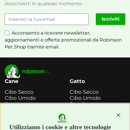
disiscriverti in qualsiasi momento
Iscriviti
Acconsento a ricevere newsletter,
aggiornamenti e offerte promozionali da Robinson
Pet Shop tramite email.
Cane
Gatto
Cibo Secco
Cibo Secco
Cibo Umido
Cibo Umido
Snack e
Snack e
Masticazione
Masticazione
Continu
Diete Veterinarie
Diete Veterinarie
Cura e Salute
Cura e Salute
Utilizziamo i cookie e altre tecnologie
Igiene e Pulizia
Igiene e Pulizia