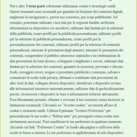
Accessori
Accessori
Noi e altre
5 terze parti
selezionate utilizziamo cookie e tecnologie simili.
Cani Mini
Top Quality
Questi strumenti sono essenziali per garantire la fruizione dei contenuti digitali,
Top Quality
migliorare la navigazione e, previo tuo consenso, per scopi pubblicitari. Ad
esempio, potremmo utilizzare i tuoi dati per le seguenti finalità: archiviare
informazioni su dispositivo e/o accedervi, utilizzare dati limitati per la selezione
Robinson Pet Shop
Acquisti sicuri
della pubblicità, creare profili per la pubblicità personalizzata, utilizzare profili
per la selezione di pubblicità personalizzata, creare profili per la
Chi siamo
Termini e condizioni
personalizzazione dei contenuti, utilizzare profili per la selezione di contenuti
personalizzati, misurare le prestazioni degli annunci, misurare le prestazioni dei
Punti vendita
di vendita
contenuti, comprendere il pubblico attraverso statistiche o la combinazione di
Marchi
Cashback
dati provenienti da fonti diverse, sviluppare e migliorare i servizi, utilizzare dati
Blog
Metodi di
limitati per la selezione dei contenuti, garantire la sicurezza, prevenire e rilevare
Assistenza Robinson
pagamento
frodi, correggere errori, erogare e presentare pubblicità e contenuto, salvare e
Pet Shop
Recesso e Reso
comunicare le scelte sulla privacy, abbinare e combinare dati provenienti da
Offerte
Spedizioni
altre fonti di dati, collegare diversi dispositivi, identificare i dispositivi in base
alle informazioni trasmesse automaticamente, utilizzare dati di geolocalizzazione
Promozioni
precisi, riconoscere i dispositivi in base a informazioni richieste attivamente.
Recensioni Feedaty
Puoi liberamente prestare, rifiutare o revocare il tuo consenso senza incorrere in
limitazioni sostanziali. Cliccando su "Accetta cookie," acconsenti all'uso di
cookie e strumenti simili. Utilizza il pulsante "Gestisci Preferenze" per
personalizzare le tue scelte o "Rifiuta tutto" per proseguire senza cookie non
strettamente necessari. Puoi modificare le tue preferenze in qualsiasi momento
Robinson Pet Shop S.r.l.
Via V. Giovanni Schiaparelli, 21 – 47122 Forlì (FC)
cliccando sul link "Preferenze Cookie" in fondo alla pagina o sull'icona dello
P.iva 04095130409 | REA: FO 329541
scudo in basso a sinistra. Le tue preferenze si applicheranno al solo dispositivo