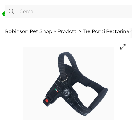
Vai al contenuto
Ricerca per:
0
Accessori
Back to School
Cane
Robinson Pet Shop
>
Prodotti
>
Tre Ponti Pettorina co