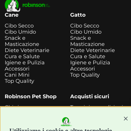
Cane
Gatto
Cibo Secco
Cibo Secco
Cibo Umido
Cibo Umido
Snack e
Snack e
Masticazione
Masticazione
Diete Veterinarie
Diete Veterinarie
Cura e Salute
Cura e Salute
Igiene e Pulizia
Igiene e Pulizia
Accessori
Accessori
Cani Mini
Top Quality
Top Quality
Robinson Pet Shop
Acquisti sicuri
Chi siamo
Termini e condizioni
Punti vendita
di vendita
Marchi
Cashback
Cont
Blog
Metodi di
Utilizziamo i cookie e altre tecnologie