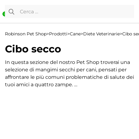
Vai al contenuto
Ricerca per:
0
Robinson Pet Shop
>
Prodotti
>
Cane
>
Diete Veterinarie
>
Cibo se
Cibo secco
In questa sezione del nostro Pet Shop troverai una
selezione di mangimi secchi per cani, pensati per
affrontare le più comuni problematiche di salute dei
tuoi amici a quattro zampe.
Un'alimentazione adeguata è infatti fondamentale
per supportare cani malati o convalescenti,
migliorando concretamente la loro qualità della vita,
Visualizzazione di 1-24 di 1816 risultati
sia in caso di patologie acute che croniche come
1
diabete, malattie gastrointestinali, allergie,
2
intolleranze alimentari, obesità e dermatiti.