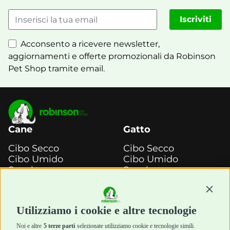
Iscriviti
Acconsento a ricevere newsletter,
aggiornamenti e offerte promozionali da Robinson
Pet Shop tramite email.
Cane
Gatto
Cibo Secco
Cibo Secco
Cibo Umido
Cibo Umido
Snack e
Snack e
Masticazione
Masticazione
Continu
Diete Veterinarie
Diete Veterinarie
Cura e Salute
Cura e Salute
Utilizziamo i cookie e altre tecnologie
Igiene e Pulizia
Igiene e Pulizia
Accessori
Accessori
Noi e altre
5 terze parti
selezionate utilizziamo cookie e tecnologie simili.