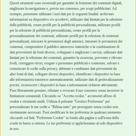
Cani Mini
Top Quality
Questi strumenti sono essenziali per garantire la fruizione dei contenuti digitali,
Top Quality
migliorare la navigazione e, previo tuo consenso, per scopi pubblicitari. Ad
esempio, potremmo utilizzare i tuoi dati per le seguenti finalità: archiviare
informazioni su dispositivo e/o accedervi, utilizzare dati limitati per la selezione
Robinson Pet Shop
Acquisti sicuri
della pubblicità, creare profili per la pubblicità personalizzata, utilizzare profili
per la selezione di pubblicità personalizzata, creare profili per la
Chi siamo
Termini e condizioni
personalizzazione dei contenuti, utilizzare profili per la selezione di contenuti
personalizzati, misurare le prestazioni degli annunci, misurare le prestazioni dei
Punti vendita
di vendita
contenuti, comprendere il pubblico attraverso statistiche o la combinazione di
Marchi
Cashback
dati provenienti da fonti diverse, sviluppare e migliorare i servizi, utilizzare dati
Blog
Metodi di
limitati per la selezione dei contenuti, garantire la sicurezza, prevenire e rilevare
Assistenza Robinson
pagamento
frodi, correggere errori, erogare e presentare pubblicità e contenuto, salvare e
Pet Shop
Recesso e Reso
comunicare le scelte sulla privacy, abbinare e combinare dati provenienti da
Offerte
Spedizioni
altre fonti di dati, collegare diversi dispositivi, identificare i dispositivi in base
alle informazioni trasmesse automaticamente, utilizzare dati di geolocalizzazione
Promozioni
precisi, riconoscere i dispositivi in base a informazioni richieste attivamente.
Recensioni Feedaty
Puoi liberamente prestare, rifiutare o revocare il tuo consenso senza incorrere in
limitazioni sostanziali. Cliccando su "Accetta cookie," acconsenti all'uso di
cookie e strumenti simili. Utilizza il pulsante "Gestisci Preferenze" per
personalizzare le tue scelte o "Rifiuta tutto" per proseguire senza cookie non
strettamente necessari. Puoi modificare le tue preferenze in qualsiasi momento
Robinson Pet Shop S.r.l.
Via V. Giovanni Schiaparelli, 21 – 47122 Forlì (FC)
cliccando sul link "Preferenze Cookie" in fondo alla pagina o sull'icona dello
P.iva 04095130409 | REA: FO 329541
scudo in basso a sinistra. Le tue preferenze si applicheranno al solo dispositivo
info@robinsonpetshop.it | Tel. 0543 096850
in uso.
www.robinsonpetshop.it srl è di proprietà di Robinson sas