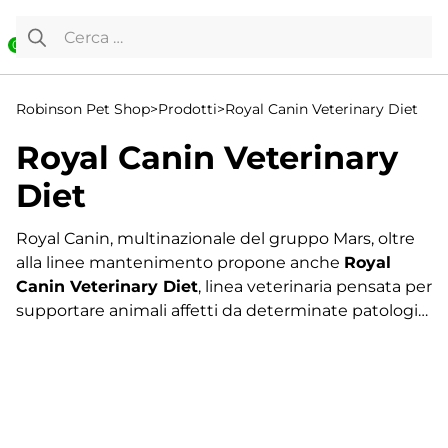
Vai al contenuto
Ricerca per:
0
Robinson Pet Shop
>
Prodotti
>
Royal Canin Veterinary Diet
Royal Canin Veterinary
Diet
Royal Canin, multinazionale del gruppo Mars, oltre
alla linee mantenimento propone anche
Royal
Canin Veterinary Diet
, linea veterinaria pensata per
supportare animali affetti da determinate patologie
o problemi di salute. Si tratta di mangime per cani e
alimenti per gatti adatti sia per sostenere il Pet
durante una manifestazione acuta che per dare una
risposta a patologie croniche. Oltre ai croccantini
Visualizzazione di 17-32 di 66 risultati
per gatti e le crocchette per cani, è possibile
←