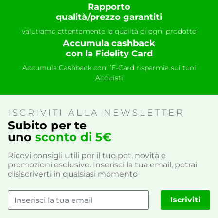
Rapporto
qualità/prezzo garantiti
valutiamo attentamente la qualità di ogni prodotto
Accumula cashback
con la Fidelity Card
Accumula Cashback con l’E-Card risparmia sui tuoi
Acquisti
ISCRIVITI ALLA NEWSLETTER
Subito per te
uno
sconto di 5€
Ricevi consigli utili per il tuo pet, novità e
promozioni esclusive. Inserisci la tua email, potrai
disiscriverti in qualsiasi momento
Iscriviti