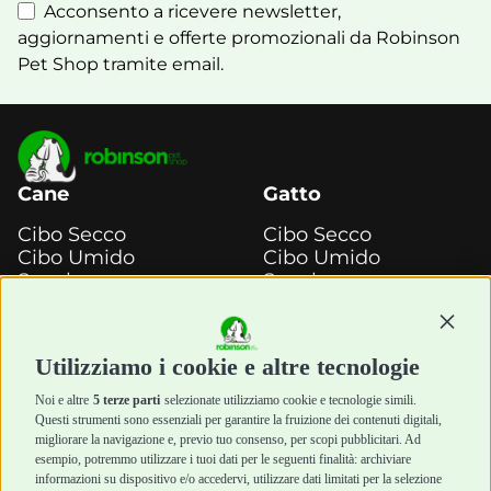
Acconsento a ricevere newsletter,
aggiornamenti e offerte promozionali da Robinson
Pet Shop tramite email.
Cane
Gatto
Cibo Secco
Cibo Secco
Cibo Umido
Cibo Umido
Snack e
Snack e
Masticazione
Masticazione
Continu
Diete Veterinarie
Diete Veterinarie
Cura e Salute
Cura e Salute
Utilizziamo i cookie e altre tecnologie
Igiene e Pulizia
Igiene e Pulizia
Accessori
Accessori
Noi e altre
5 terze parti
selezionate utilizziamo cookie e tecnologie simili.
Cani Mini
Top Quality
Questi strumenti sono essenziali per garantire la fruizione dei contenuti digitali,
Top Quality
migliorare la navigazione e, previo tuo consenso, per scopi pubblicitari. Ad
esempio, potremmo utilizzare i tuoi dati per le seguenti finalità: archiviare
informazioni su dispositivo e/o accedervi, utilizzare dati limitati per la selezione