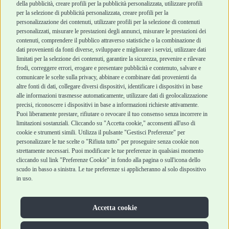
Robinson Pet Shop
Acquisti sicuri
della pubblicità, creare profili per la pubblicità personalizzata, utilizzare profili
per la selezione di pubblicità personalizzata, creare profili per la
Chi siamo
Termini e condizioni
personalizzazione dei contenuti, utilizzare profili per la selezione di contenuti
personalizzati, misurare le prestazioni degli annunci, misurare le prestazioni dei
Punti vendita
di vendita
contenuti, comprendere il pubblico attraverso statistiche o la combinazione di
Marchi
Cashback
dati provenienti da fonti diverse, sviluppare e migliorare i servizi, utilizzare dati
Blog
Metodi di
limitati per la selezione dei contenuti, garantire la sicurezza, prevenire e rilevare
Assistenza Robinson
pagamento
frodi, correggere errori, erogare e presentare pubblicità e contenuto, salvare e
Pet Shop
Recesso e Reso
comunicare le scelte sulla privacy, abbinare e combinare dati provenienti da
Offerte
Spedizioni
altre fonti di dati, collegare diversi dispositivi, identificare i dispositivi in base
alle informazioni trasmesse automaticamente, utilizzare dati di geolocalizzazione
Promozioni
precisi, riconoscere i dispositivi in base a informazioni richieste attivamente.
Recensioni Feedaty
Puoi liberamente prestare, rifiutare o revocare il tuo consenso senza incorrere in
limitazioni sostanziali. Cliccando su "Accetta cookie," acconsenti all'uso di
cookie e strumenti simili. Utilizza il pulsante "Gestisci Preferenze" per
personalizzare le tue scelte o "Rifiuta tutto" per proseguire senza cookie non
strettamente necessari. Puoi modificare le tue preferenze in qualsiasi momento
Robinson Pet Shop S.r.l.
Via V. Giovanni Schiaparelli, 21 – 47122 Forlì (FC)
cliccando sul link "Preferenze Cookie" in fondo alla pagina o sull'icona dello
P.iva 04095130409 | REA: FO 329541
scudo in basso a sinistra. Le tue preferenze si applicheranno al solo dispositivo
info@robinsonpetshop.it | Tel. 0543 096850
in uso.
www.robinsonpetshop.it srl è di proprietà di Robinson sas
(P.IVA 03366100406)
Copyright © 2025 Robinsonpetshop.it s.r.l. – Tutti i diritti
Accetta cookie
riservati |
Privacy Policy
|
Cookie Policy
| Creato da
Jump