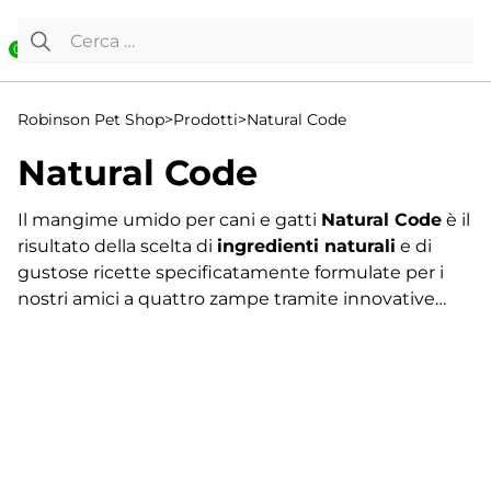
Vai al contenuto
Ricerca per:
0
Robinson Pet Shop
>
Prodotti
>
Natural Code
Natural Code
Il mangime umido per cani e gatti
Natural Code
è il
risultato della scelta di
ingredienti naturali
e di
gustose ricette specificatamente formulate per i
nostri amici a quattro zampe tramite innovative
tecniche di lavorazione, cottura e conservazione
delle materie prime. L'azienda, nel rispetto della
fisiologia e biologia degli animali, produce alimenti
che garantiscano il
giusto apporto di sostanze
Visualizzazione di 33-48 di 95 risultati
nutritive
, fornendo elevate percentuali di
carne e
←
pesce
di
alta qualità
senza l'aggiunta di
1
conservanti, coloranti ed aromatizzanti.