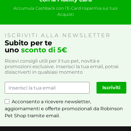
Accumula Cashback con l’E-Card risparmia sui tuoi
Acquisti
ISCRIVITI ALLA NEWSLETTER
Subito per te
uno
sconto di 5€
Ricevi consigli utili per il tuo pet, novità e
promozioni esclusive. Inserisci la tua email, potrai
disiscriverti in qualsiasi momento
Iscriviti
Acconsento a ricevere newsletter,
aggiornamenti e offerte promozionali da Robinson
Pet Shop tramite email.