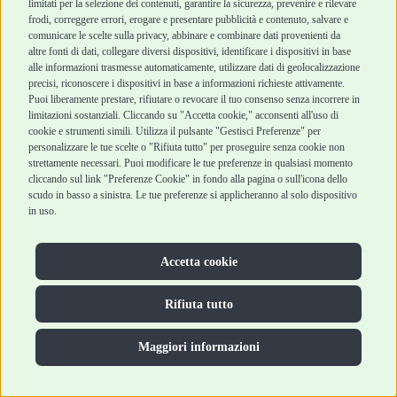
limitati per la selezione dei contenuti, garantire la sicurezza, prevenire e rilevare
Assistenza Robinson
pagamento
frodi, correggere errori, erogare e presentare pubblicità e contenuto, salvare e
Pet Shop
Recesso e Reso
comunicare le scelte sulla privacy, abbinare e combinare dati provenienti da
Offerte
Spedizioni
altre fonti di dati, collegare diversi dispositivi, identificare i dispositivi in base
alle informazioni trasmesse automaticamente, utilizzare dati di geolocalizzazione
Promozioni
precisi, riconoscere i dispositivi in base a informazioni richieste attivamente.
Recensioni Feedaty
Puoi liberamente prestare, rifiutare o revocare il tuo consenso senza incorrere in
limitazioni sostanziali. Cliccando su "Accetta cookie," acconsenti all'uso di
cookie e strumenti simili. Utilizza il pulsante "Gestisci Preferenze" per
personalizzare le tue scelte o "Rifiuta tutto" per proseguire senza cookie non
strettamente necessari. Puoi modificare le tue preferenze in qualsiasi momento
Robinson Pet Shop S.r.l.
Via V. Giovanni Schiaparelli, 21 – 47122 Forlì (FC)
cliccando sul link "Preferenze Cookie" in fondo alla pagina o sull'icona dello
P.iva 04095130409 | REA: FO 329541
scudo in basso a sinistra. Le tue preferenze si applicheranno al solo dispositivo
info@robinsonpetshop.it | Tel. 0543 096850
in uso.
www.robinsonpetshop.it srl è di proprietà di Robinson sas
(P.IVA 03366100406)
Copyright © 2025 Robinsonpetshop.it s.r.l. – Tutti i diritti
Accetta cookie
riservati |
Privacy Policy
|
Cookie Policy
| Creato da
Jump
Rifiuta tutto
Maggiori informazioni
Hai bisogno di aiuto?
Contatta la nostra Veterinaria