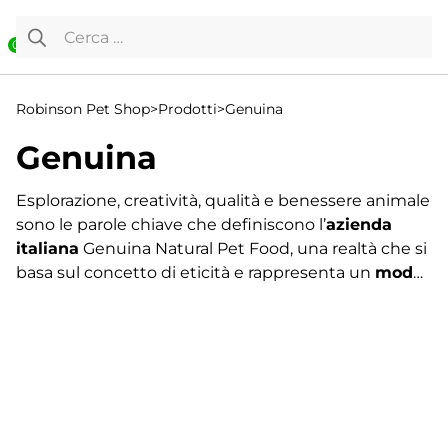
Vai al contenuto
Ricerca per:
0
Robinson Pet Shop
>
Prodotti
>
Genuina
Genuina
Esplorazione, creatività, qualità e benessere animale
sono le parole chiave che definiscono l’
azienda
italiana
Genuina Natural Pet Food, una realtà che si
basa sul concetto di eticità e rappresenta un
modo
nuovo di vivere l’alimentazione
degli animali
domestici.
Innovativi e raffinati
, tutti i prodotti
Genuina sono realizzati con una
filosofia
produttiva di qualità
e completati con un’
estetica
Visualizzazione di 16 risultati
pulita ed essenziale
.