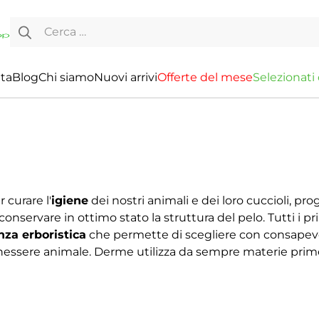
Ricerca per:
ita
Blog
Chi siamo
Nuovi arrivi
O
f
f
e
r
t
e
d
e
l
m
e
s
e
S
e
l
e
z
i
o
n
a
t
i
 curare l'
igiene
dei nostri animali e dei loro cuccioli, p
conservare in ottimo stato la struttura del pelo. Tutti i pri
za erboristica
che permette di scegliere con consapevol
enessere animale. Derme utilizza da sempre materie prim
Free
, escludendo la sperimentazione sugli animali.
 di cane e gatto
possiamo trovare oli e balsami dedicati a
avaggio e la detersione, balsami che servono a ristrutturar