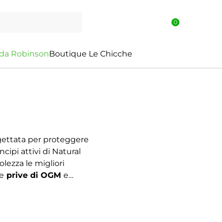
0
d
a
R
o
b
i
n
s
o
n
Boutique Le Chicche
rogettata per proteggere
ncipi attivi di Natural
ezza le migliori
e
prive di OGM
e
lla spazzolatura e alla
e il pelo e a