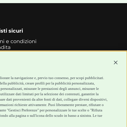
sti sicuri
ni e condizioni
ndita
back
i di
Continu
mento
so e Reso
zioni
liorare la navigazione e, previo tuo consenso, per scopi pubblicitari.
ella pubblicità, creare profili per la pubblicità personalizzata,
i personalizzati, misurare le prestazioni degli annunci, misurare le
tilizzare dati limitati per la selezione dei contenuti, garantire la
re dati provenienti da altre fonti di dati, collegare diversi dispositivi,
ormazioni richieste attivamente. Puoi liberamente prestare, rifiutare o
ante "Gestisci Preferenze" per personalizzare le tue scelte o "Rifiuta
ndo alla pagina o sull'icona dello scudo in basso a sinistra. Le tue