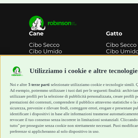
Cane
Gatto
Cibo Secco
Cibo Secco
Cibo Umido
Cibo Umid
Snack e
Snack e
Masticazione
Masticazio
Utilizziamo i cookie e altre tecnologie
Diete Veterinarie
Diete Veter
Cura e Salute
Cura e Salu
Igiene e Pulizia
Igiene e Pul
Noi e altre
5 terze parti
selezionate utilizziamo cookie e tecnologie simili. Qu
Accessori
Accessori
Ad esempio, potremmo utilizzare i tuoi dati per le seguenti finalità: archiviare
Cani Mini
Top Quality
utilizzare profili per la selezione di pubblicità personalizzata, creare profili
prestazioni dei contenuti, comprendere il pubblico attraverso statistiche o la c
Top Quality
sicurezza, prevenire e rilevare frodi, correggere errori, erogare e presentare p
identificare i dispositivi in base alle informazioni trasmesse automaticamente,
revocare il tuo consenso senza incorrere in limitazioni sostanziali. Cliccando 
tutto" per proseguire senza cookie non strettamente necessari. Puoi modificare
Robinson Pet Shop S.r.l.
preferenze si applicheranno al solo dispositivo in uso.
Via V. Giovanni Schiaparelli, 21 – 47122 Forlì (FC)