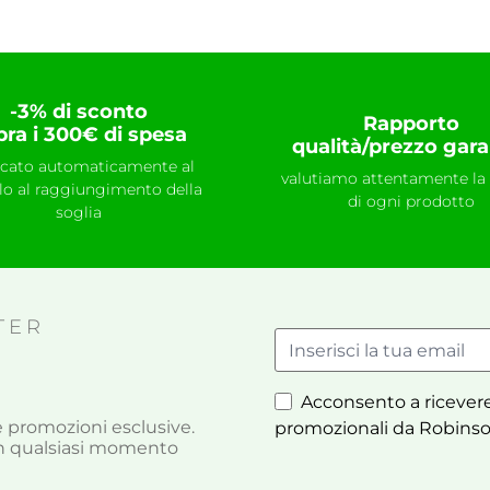
-3% di sconto
Rapporto
pra i 300€ di spesa
qualità/prezzo gara
icato automaticamente al
valutiamo attentamente la 
llo al raggiungimento della
di ogni prodotto
soglia
TER
Acconsento a ricevere
à e promozioni esclusive.
promozionali da Robinso
i in qualsiasi momento