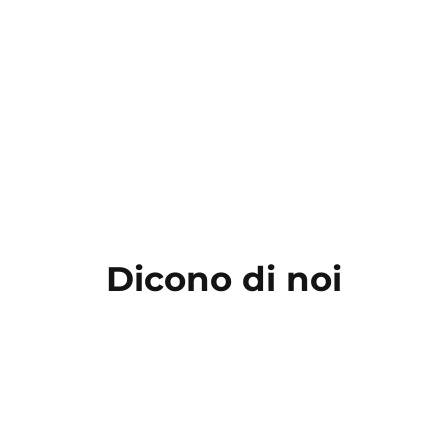
ti relativi alla pulizia e cura di patologie come dermatiti e 
Dicono di noi