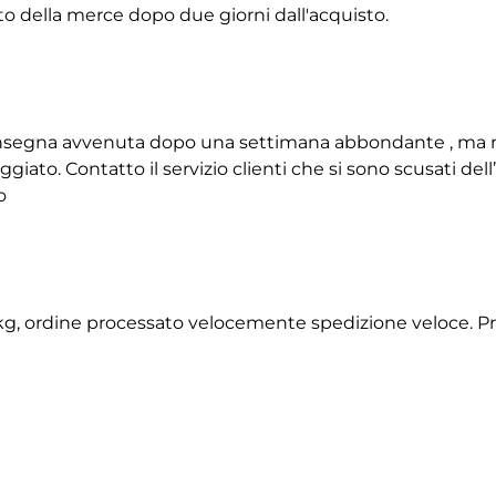
to della merce dopo due giorni dall'acquisto.
 consegna avvenuta dopo una settimana abbondante , ma 
giato. Contatto il servizio clienti che si sono scusati de
o
2 kg, ordine processato velocemente spedizione veloce. P