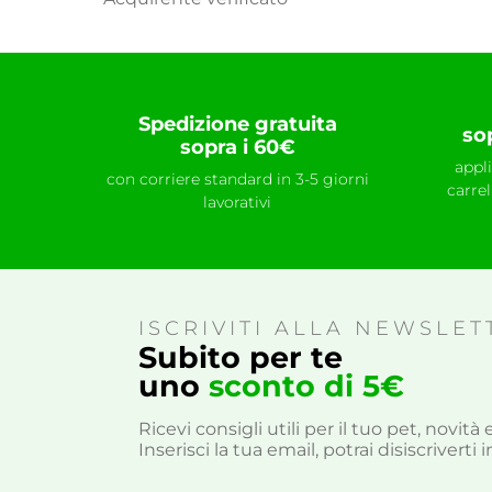
Spedizione gratuita
so
sopra i 60€
appl
con corriere standard in 3-5 giorni
carre
lavorativi
ISCRIVITI ALLA NEWSLET
Subito per te
uno
sconto di 5€
Ricevi consigli utili per il tuo pet, novit
Inserisci la tua email, potrai disiscrivert