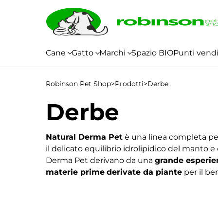
Vai al contenuto
Cane
Gatto
Marchi
Spazio BIO
Punti vend
Cibo
Diete
Accessori
Cani
Cibo
Cura
Top
Snack e
Igiene
Cibo
Cibo
Snack e
Diete
Cura
Igiene
Accessori
Top
Robinson Pet Shop
Secco
Veterinarie
Mini
Umido
e
Quality
Masticazione
e
>
Prodotti
Secco
Umido
Masticazione
Veterinarie
e
e
Quality
>
Derbe
Salute
Pulizia
Salute
Pulizia
Derbe
Natural Derma Pet
è una linea completa per
il delicato equilibrio idrolipidico del manto e 
Derma Pet derivano da una
grande esperien
materie prime
derivate da piante
per il b
sceglie di perseguire la filosofia del
Cruelty 
Tra gli articoli più validi e utilizzati per la
cura
snodatura del pelo, lozioni e shampoo per il l