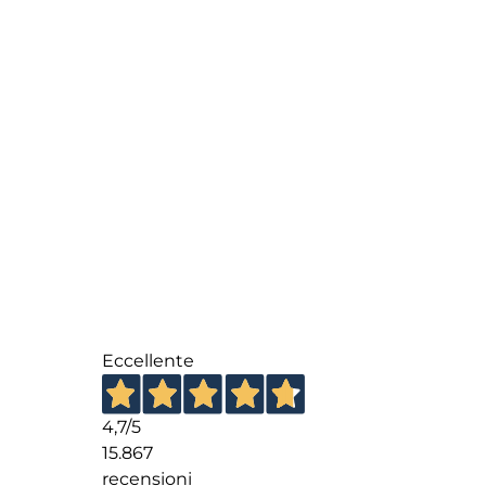
mantenerlo in salute, oltre a oli e altri prodot
Visualizzazione di 33-43 di 43 risultati
←
1
2
3
Eccellente
4,7
/5
15.867
recensioni