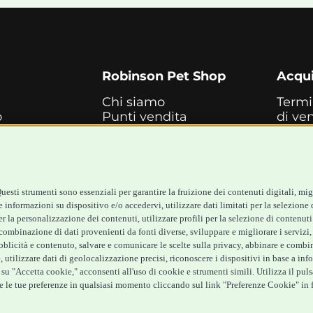
Robinson Pet Shop
Acqui
Chi siamo
Termi
o
Punti vendita
di ve
Marchi
Cash
ne
Blog
Metod
inarie
Assistenza Robinson
paga
te
Pet Shop
Reces
izia
Offerte
Spedi
esti strumenti sono essenziali per garantire la fruizione dei contenuti digitali, mig
Promozioni
 informazioni su dispositivo e/o accedervi, utilizzare dati limitati per la selezione d
Recensioni Feedaty
 per la personalizzazione dei contenuti, utilizzare profili per la selezione di contenut
ombinazione di dati provenienti da fonti diverse, sviluppare e migliorare i servizi, u
ubblicità e contenuto, salvare e comunicare le scelte sulla privacy, abbinare e combina
 utilizzare dati di geolocalizzazione precisi, riconoscere i dispositivi in base a inf
su "Accetta cookie," acconsenti all'uso di cookie e strumenti simili. Utilizza il puls
 le tue preferenze in qualsiasi momento cliccando sul link "Preferenze Cookie" in fo