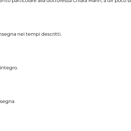
 particolare alla dottoressa Chiara Marin, a dir poco squ
onsegna nei tempi descritti.
integro.
onsegna