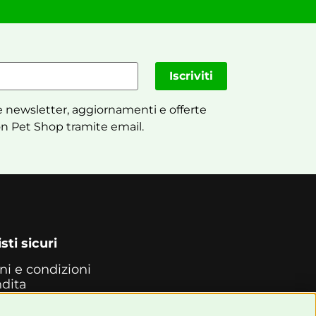
Iscriviti
 newsletter, aggiornamenti e offerte
n Pet Shop tramite email.
sti sicuri
ni e condizioni
ndita
back
i di