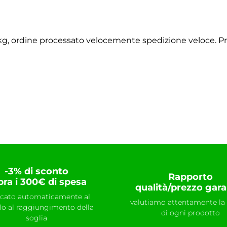
2 kg, ordine processato velocemente spedizione veloce. P
-3% di sconto
Rapporto
pra i 300€ di spesa
qualità/prezzo gara
icato automaticamente al
valutiamo attentamente la 
llo al raggiungimento della
di ogni prodotto
soglia