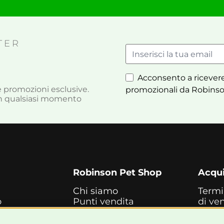
TER
Acconsento a ricevere
à e promozioni esclusive.
promozionali da Robinso
i in qualsiasi momento
Robinson Pet Shop
Acqui
Chi siamo
Termi
o
Punti vendita
di ve
Marchi
Cash
ne
Blog
Metod