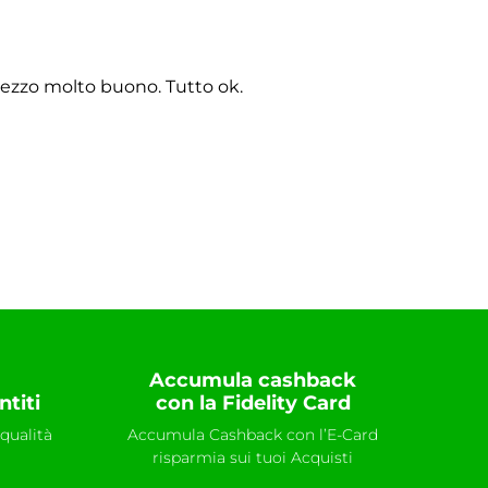
rezzo molto buono. Tutto ok.
Accumula cashback
ntiti
con la Fidelity Card
qualità
Accumula Cashback con l’E-Card
risparmia sui tuoi Acquisti