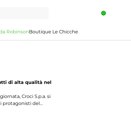
0
d
a
R
o
b
i
n
s
o
n
Boutique Le Chicche
tti di alta qualità nel
ornata, Croci S.p.a. si
i protagonisti del
istinti da una forte
ma
.
contraddistinti da