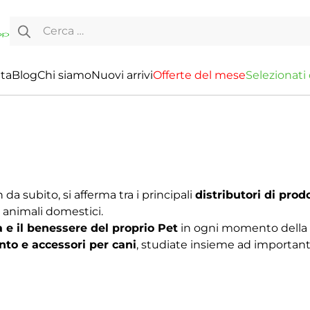
Ricerca per:
ita
Blog
Chi siamo
Nuovi arrivi
O
f
f
e
r
t
e
d
e
l
m
e
s
e
S
e
l
e
z
i
o
n
a
t
i
 da subito, si afferma tra i principali
distributori di prodo
li animali domestici.
ra e il benessere del proprio Pet
in ogni momento della gi
nto e accessori per cani
, studiate insieme ad important
 unico e inconfondibile, capi eleganti e semplici contradd
 il
nuovo standard dell'ambiente cinofilo di alta gam
ai i
brand più esclusivi
distribuiti da Croci S.p.a., tutti 