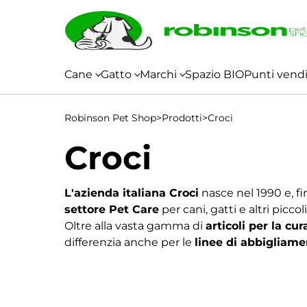
Vai al contenuto
Cane
Gatto
Marchi
Spazio BIO
Punti vend
Cibo
Diete
Accessori
Cani
Cibo
Cura
Top
Snack e
Igiene
Cibo
Cibo
Snack e
Diete
Cura
Igiene
Accessori
Top
Robinson Pet Shop
Secco
Veterinarie
Mini
Umido
e
Quality
Masticazione
e
>
Prodotti
Secco
Umido
Masticazione
Veterinarie
e
e
Quality
>
Croci
Salute
Pulizia
Salute
Pulizia
Croci
L'azienda italiana Croci
nasce nel 1990 e, fin
settore Pet Care
per cani, gatti e altri picco
Oltre alla vasta gamma di
articoli per la cu
differenzia anche per le
linee di abbigliame
settore tessile e del mondo della moda. Stile
personalità: le collezioni Croci rappresentano
Nel nostro pet shop e negozio per cani trover