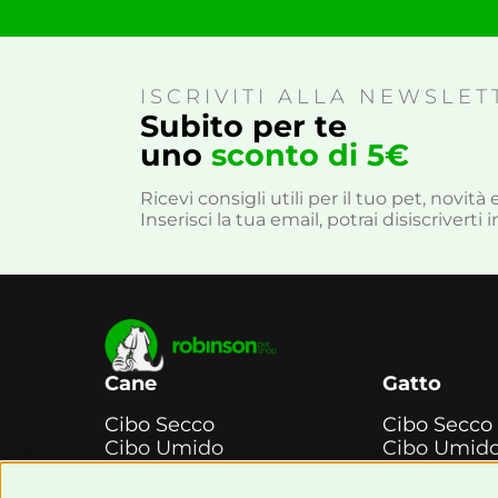
ISCRIVITI ALLA NEWSLET
Subito per te
uno
sconto di 5€
Ricevi consigli utili per il tuo pet, novit
Inserisci la tua email, potrai disiscrivert
Cane
Gatto
Cibo Secco
Cibo Secco
Cibo Umido
Cibo Umid
Snack e
Snack e
Masticazione
Masticazio