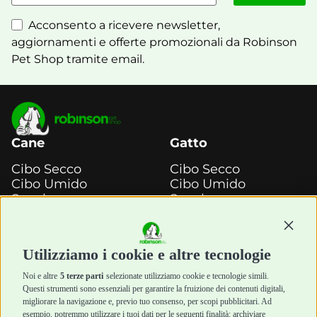
Acconsento a ricevere newsletter,
aggiornamenti e offerte promozionali da Robinson
Pet Shop tramite email.
Cane
Gatto
Cibo Secco
Cibo Secco
Cibo Umido
Cibo Umido
Snack e
Snack e
Masticazione
Masticazione
Continu
Diete Veterinarie
Diete Veterinarie
Cura e Salute
Cura e Salute
Utilizziamo i cookie e altre tecnologie
Igiene e Pulizia
Igiene e Pulizia
Accessori
Accessori
Noi e altre
5 terze parti
selezionate utilizziamo cookie e tecnologie simili.
Cani Mini
Top Quality
Questi strumenti sono essenziali per garantire la fruizione dei contenuti digitali,
Top Quality
migliorare la navigazione e, previo tuo consenso, per scopi pubblicitari. Ad
esempio, potremmo utilizzare i tuoi dati per le seguenti finalità: archiviare