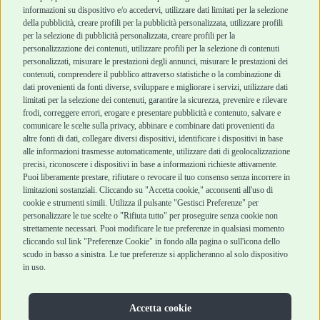
informazioni su dispositivo e/o accedervi, utilizzare dati limitati per la selezione
Robinson Pet Shop
Acquisti sicuri
della pubblicità, creare profili per la pubblicità personalizzata, utilizzare profili
per la selezione di pubblicità personalizzata, creare profili per la
Chi siamo
Termini e condizioni
personalizzazione dei contenuti, utilizzare profili per la selezione di contenuti
personalizzati, misurare le prestazioni degli annunci, misurare le prestazioni dei
Punti vendita
di vendita
contenuti, comprendere il pubblico attraverso statistiche o la combinazione di
Marchi
Cashback
dati provenienti da fonti diverse, sviluppare e migliorare i servizi, utilizzare dati
Blog
Metodi di
limitati per la selezione dei contenuti, garantire la sicurezza, prevenire e rilevare
Assistenza Robinson
pagamento
frodi, correggere errori, erogare e presentare pubblicità e contenuto, salvare e
Pet Shop
Recesso e Reso
comunicare le scelte sulla privacy, abbinare e combinare dati provenienti da
Offerte
Spedizioni
altre fonti di dati, collegare diversi dispositivi, identificare i dispositivi in base
alle informazioni trasmesse automaticamente, utilizzare dati di geolocalizzazione
Promozioni
precisi, riconoscere i dispositivi in base a informazioni richieste attivamente.
Recensioni Feedaty
Puoi liberamente prestare, rifiutare o revocare il tuo consenso senza incorrere in
limitazioni sostanziali. Cliccando su "Accetta cookie," acconsenti all'uso di
cookie e strumenti simili. Utilizza il pulsante "Gestisci Preferenze" per
personalizzare le tue scelte o "Rifiuta tutto" per proseguire senza cookie non
strettamente necessari. Puoi modificare le tue preferenze in qualsiasi momento
Robinson Pet Shop S.r.l.
Via V. Giovanni Schiaparelli, 21 – 47122 Forlì (FC)
cliccando sul link "Preferenze Cookie" in fondo alla pagina o sull'icona dello
P.iva 04095130409 | REA: FO 329541
scudo in basso a sinistra. Le tue preferenze si applicheranno al solo dispositivo
info@robinsonpetshop.it | Tel. 0543 096850
in uso.
www.robinsonpetshop.it srl è di proprietà di Robinson sas
(P.IVA 03366100406)
Copyright © 2025 Robinsonpetshop.it s.r.l. – Tutti i diritti
Accetta cookie
riservati |
Privacy Policy
|
Cookie Policy
| Creato da
Jump