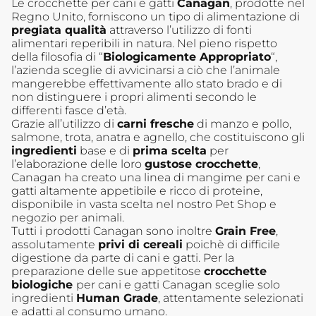
Le crocchette per cani e gatti
Canagan
, prodotte nel
Regno Unito, forniscono un tipo di alimentazione di
1
pregiata qualità
attraverso l’utilizzo di fonti
2
alimentari reperibili in natura. Nel pieno rispetto
della filosofia di “
Biologicamente Appropriato
“,
3
l’azienda sceglie di avvicinarsi a ciò che l’animale
mangerebbe effettivamente allo stato brado e di
4
non distinguere i propri alimenti secondo le
5
differenti fasce d’età.
Grazie all’utilizzo di
carni fresche
di manzo e pollo,
→
salmone, trota, anatra e agnello, che costituiscono gli
ingredienti
base e di
prima scelta
per
l’elaborazione delle loro
gustose crocchette
,
Canagan ha creato una linea di mangime per cani e
gatti altamente appetibile e ricco di proteine,
disponibile in vasta scelta nel nostro Pet Shop e
negozio per animali.
Tutti i prodotti Canagan sono inoltre
Grain Free
,
assolutamente
privi di cereali
poichè di difficile
digestione da parte di cani e gatti. Per la
preparazione delle sue appetitose
crocchette
biologiche
per cani e gatti Canagan sceglie solo
ingredienti
Human Grade
, attentamente selezionati
e adatti al consumo umano.